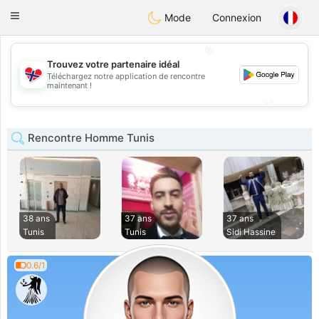
EkteNordmenn
Toggle
Mode
Connexion
navigation
💖
Trouvez votre partenaire idéal
Téléchargez notre application de rencontre
💖
maintenant !
💕
💕
Rencontre Homme Tunis
38 ans
37 ans
37 ans
Tunis
Tunis
Sidi Hassine
0.6/1