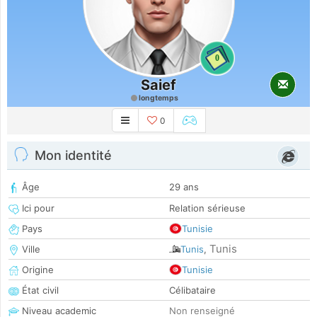
0
Saief
longtemps
0
Mon identité
Âge
29 ans
Ici pour
Relation sérieuse
Pays
Tunisie
Tunis
Ville
Tunis
,
Origine
Tunisie
État civil
Célibataire
Niveau academic
Non renseigné