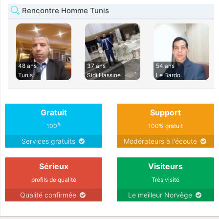
Rencontre Homme Tunis
48 ans
37 ans
54 ans
Tunis
Sidi Hassine
Le Bardo
Gratuit
Support
%
100
100% gratuit
Services gratuits
Modérateurs à l'écoute
Sérieux
Visiteurs
profils de qualité
Très visité
Qualité confirmée
Le meilleur Norvège