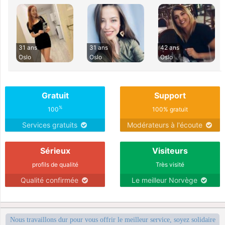
31 ans
31 ans
42 ans
Oslo
Oslo
Oslo
Gratuit
Support
%
100
100% gratuit
Services gratuits
Modérateurs à l'écoute
Sérieux
Visiteurs
profils de qualité
Très visité
Qualité confirmée
Le meilleur Norvège
Nous travaillons dur pour vous offrir le meilleur service, soyez solidaire