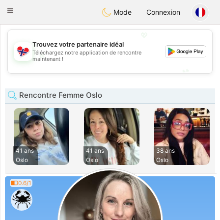
EkteNordmenn
Toggle
Mode
Connexion
navigation
💖
Trouvez votre partenaire idéal
Téléchargez notre application de rencontre
💖
maintenant !
💕
💕
Rencontre Femme Oslo
41 ans
41 ans
38 ans
Oslo
Oslo
Oslo
0.6/1