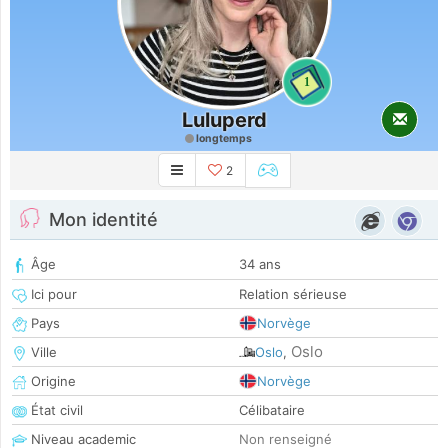
1
Luluperd
longtemps
2
Mon identité
Âge
34 ans
Ici pour
Relation sérieuse
Pays
Norvège
Oslo
Ville
Oslo
,
Origine
Norvège
État civil
Célibataire
Niveau academic
Non renseigné