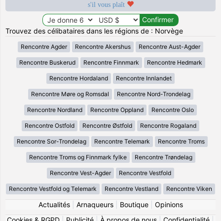
s'il vous plaît
Trouvez des célibataires dans les régions de : Norvège
Rencontre Agder
Rencontre Akershus
Rencontre Aust-Agder
Rencontre Buskerud
Rencontre Finnmark
Rencontre Hedmark
Rencontre Hordaland
Rencontre Innlandet
Rencontre Møre og Romsdal
Rencontre Nord-Trondelag
Rencontre Nordland
Rencontre Oppland
Rencontre Oslo
Rencontre Ostfold
Rencontre Østfold
Rencontre Rogaland
Rencontre Sor-Trondelag
Rencontre Telemark
Rencontre Troms
Rencontre Troms og Finnmark fylke
Rencontre Trøndelag
Rencontre Vest-Agder
Rencontre Vestfold
Rencontre Vestfold og Telemark
Rencontre Vestland
Rencontre Viken
Actualités
|
Arnaqueurs
|
Boutique
|
Opinions
Cookies & RGPD
|
Publicité
|
À propos de nous
|
Confidentialité
|