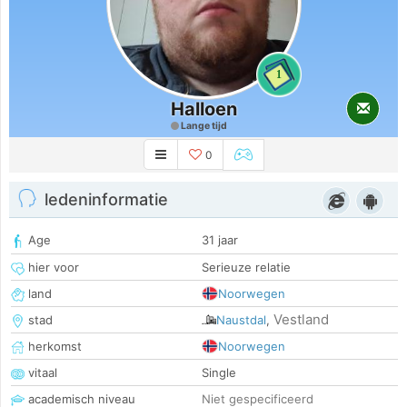
1
Halloen
Lange tijd
0
ledeninformatie
Age
31 jaar
hier voor
Serieuze relatie
land
Noorwegen
Vestland
stad
Naustdal
,
herkomst
Noorwegen
vitaal
Single
academisch niveau
Niet gespecificeerd