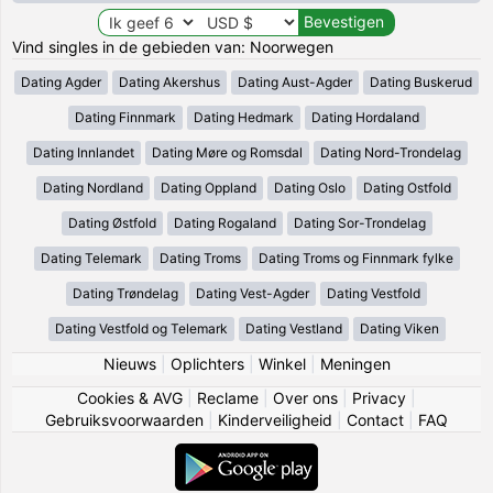
Vind singles in de gebieden van: Noorwegen
Dating Agder
Dating Akershus
Dating Aust-Agder
Dating Buskerud
Dating Finnmark
Dating Hedmark
Dating Hordaland
Dating Innlandet
Dating Møre og Romsdal
Dating Nord-Trondelag
Dating Nordland
Dating Oppland
Dating Oslo
Dating Ostfold
Dating Østfold
Dating Rogaland
Dating Sor-Trondelag
Dating Telemark
Dating Troms
Dating Troms og Finnmark fylke
Dating Trøndelag
Dating Vest-Agder
Dating Vestfold
Dating Vestfold og Telemark
Dating Vestland
Dating Viken
Nieuws
|
Oplichters
|
Winkel
|
Meningen
Cookies & AVG
|
Reclame
|
Over ons
|
Privacy
|
Gebruiksvoorwaarden
|
Kinderveiligheid
|
Contact
|
FAQ