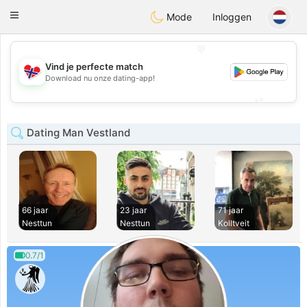
EkteNordmenn
Toggle
Mode
Inloggen
navigation
💖
Vind je perfecte match
💖
Download nu onze dating-app!
💕
💕
Dating Man Vestland
66 jaar
23 jaar
71 jaar
Nesttun
Nesttun
Kolltveit
0.7/1