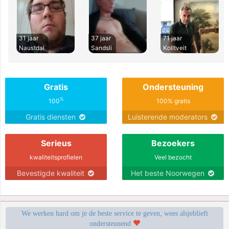
31 jaar
37 jaar
71 jaar
Naustdal
Sandsli
Kolltveit
Gratis
Ondersteuning
%
100
100% gratis
Gratis diensten
Luisterende moderators
Serieus
Bezoekers
kwaliteitsprofielen
Veel bezocht
Bevestigde kwaliteit
Het beste Noorwegen
We werken hard om je de beste service te geven, wees alsjeblieft
ondersteunend