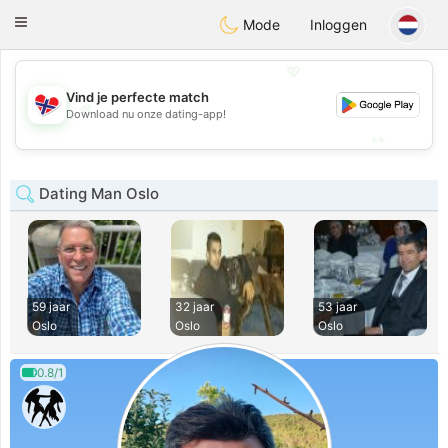
EkteNordmenn
Toggle
Mode
Inloggen
navigation
💖
Vind je perfecte match
💖
Download nu onze dating-app!
💕
💕
Dating Man Oslo
59 jaar
32 jaar
53 jaar
Oslo
Oslo
Oslo
0.8/1