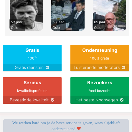
53 jaar
53 jaar
65 jaar
Oslo
Oslo
Oslo
Gratis
Ondersteuning
%
100
100% gratis
Gratis diensten
Luisterende moderators
Serieus
Bezoekers
kwaliteitsprofielen
Veel bezocht
Bevestigde kwaliteit
Het beste Noorwegen
We werken hard om je de beste service te geven, wees alsjeblieft
ondersteunend