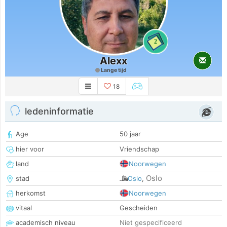
2
Alexx
Lange tijd
18
ledeninformatie
Age
50 jaar
hier voor
Vriendschap
land
Noorwegen
Oslo
stad
Oslo
,
herkomst
Noorwegen
vitaal
Gescheiden
academisch niveau
Niet gespecificeerd