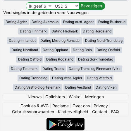
Vind singles in de gebieden van: Noorwegen
Dating Agder
Dating Akershus
Dating Aust-Agder
Dating Buskerud
Dating Finnmark
Dating Hedmark
Dating Hordaland
Dating Innlandet
Dating Møre og Romsdal
Dating Nord-Trondelag
Dating Nordland
Dating Oppland
Dating Oslo
Dating Ostfold
Dating Østfold
Dating Rogaland
Dating Sor-Trondelag
Dating Telemark
Dating Troms
Dating Troms og Finnmark fylke
Dating Trøndelag
Dating Vest-Agder
Dating Vestfold
Dating Vestfold og Telemark
Dating Vestland
Dating Viken
Nieuws
|
Oplichters
|
Winkel
|
Meningen
Cookies & AVG
|
Reclame
|
Over ons
|
Privacy
|
Gebruiksvoorwaarden
|
Kinderveiligheid
|
Contact
|
FAQ