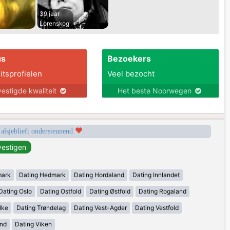
39 jaar
Lorenskog
us
Bezoekers
itsprofielen
Veel bezocht
estigde kwaliteit
Het beste Noorwegen
 alsjeblieft ondersteunend
mark
Dating Hedmark
Dating Hordaland
Dating Innlandet
Dating Oslo
Dating Ostfold
Dating Østfold
Dating Rogaland
lke
Dating Trøndelag
Dating Vest-Agder
Dating Vestfold
and
Dating Viken