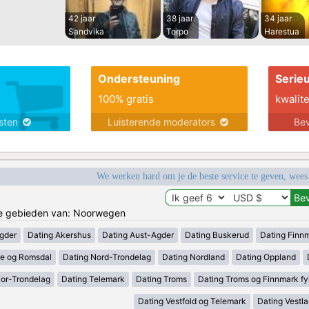
42 jaar
38 jaar
34 jaar
Sandvika
Torpo
Harestua
Ondersteuning
Serie
100% gratis
kwalite
nsten
Luisterende moderators
Bev
We werken hard om je de beste service te geven, wees
 de gebieden van: Noorwegen
gder
Dating Akershus
Dating Aust-Agder
Dating Buskerud
Dating Finn
e og Romsdal
Dating Nord-Trondelag
Dating Nordland
Dating Oppland
Sor-Trondelag
Dating Telemark
Dating Troms
Dating Troms og Finnmark fy
Dating Vestfold og Telemark
Dating Vestl