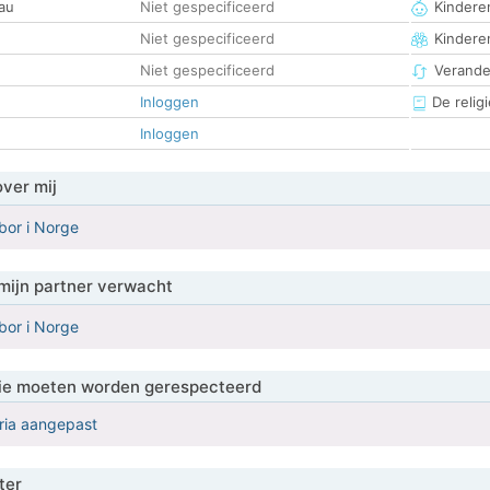
au
Niet gespecificeerd
Kinderen
Niet gespecificeerd
Kindere
Niet gespecificeerd
Verander
Inloggen
De religi
Inloggen
over mij
bor i Norge
mijn partner verwacht
bor i Norge
 die moeten worden gerespecteerd
eria aangepast
ter