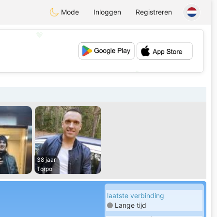
Mode
Inloggen
Registreren
💖
💕
38 jaar
Torpo
laatste verbinding
Lange tijd