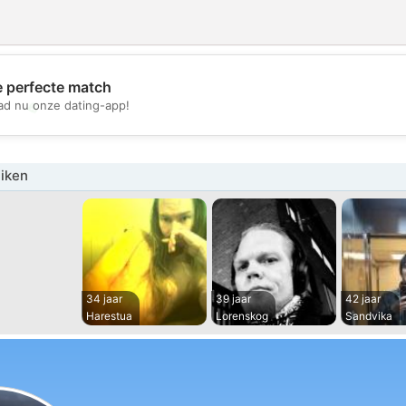
e perfecte match
💖
d nu onze dating-app!
💕
iken
34 jaar
39 jaar
42 jaar
Harestua
Lorenskog
Sandvika