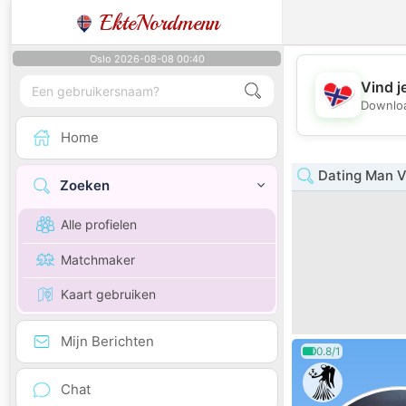
EkteNordmenn
Oslo 2026-08-08 00:40
Vind j
Downloa
Home
Dating Man V
Zoeken
Alle profielen
Matchmaker
Kaart gebruiken
Mijn Berichten
0.8/1
Chat