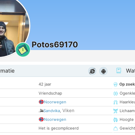
Potos69170
1
rmatie
Wat
42 jaar
Op zoek
Vriendschap
Ogenkle
Noorwegen
Haarkle
Viken
Sandvika
,
Lichaam
Noorwegen
Hoogte
Het is gecompliceerd
Gewich