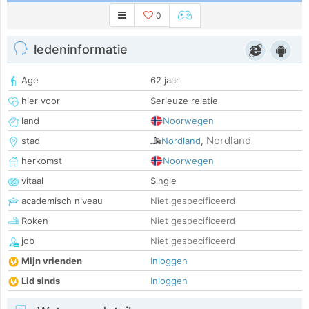
0
ledeninformatie
Age
62 jaar
hier voor
Serieuze relatie
land
Noorwegen
Nordland
stad
Nordland
,
herkomst
Noorwegen
vitaal
Single
academisch niveau
Niet gespecificeerd
Roken
Niet gespecificeerd
job
Niet gespecificeerd
Mijn vrienden
Inloggen
Lid sinds
Inloggen