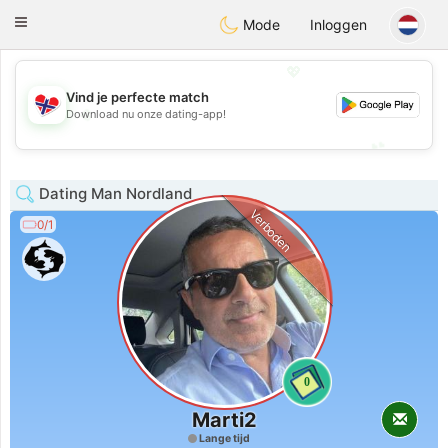
EkteNordmenn
Toggle
Mode
Inloggen
navigation
💖
Vind je perfecte match
💖
Download nu onze dating-app!
💕
💕
Dating Man Nordland
Verboden
0/1
0
Marti2
Lange tijd