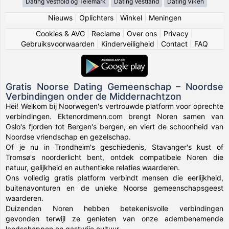
Dating Vestfold og Telemark
Dating Vestland
Dating Viken
Nieuws
|
Oplichters
|
Winkel
|
Meningen
Cookies & AVG
|
Reclame
|
Over ons
|
Privacy
|
Gebruiksvoorwaarden
|
Kinderveiligheid
|
Contact
|
FAQ
Gratis Noorse Dating Gemeenschap – Noordse
Verbindingen onder de Middernachtzon
Hei! Welkom bij Noorwegen's vertrouwde platform voor oprechte
verbindingen. Ektenordmenn.com brengt Noren samen van
Oslo's fjorden tot Bergen's bergen, en viert de schoonheid van
Noordse vriendschap en gezelschap.
Of je nu in Trondheim's geschiedenis, Stavanger's kust of
Tromsø's noorderlicht bent, ontdek compatibele Noren die
natuur, gelijkheid en authentieke relaties waarderen.
Ons volledig gratis platform verbindt mensen die eerlijkheid,
buitenavonturen en de unieke Noorse gemeenschapsgeest
waarderen.
Duizenden Noren hebben betekenisvolle verbindingen
gevonden terwijl ze genieten van onze adembenemende
landschappen en gastvrije cultuur.