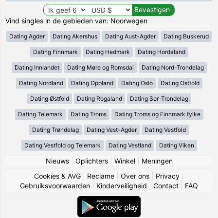
Vind singles in de gebieden van: Noorwegen
Dating Agder
Dating Akershus
Dating Aust-Agder
Dating Buskerud
Dating Finnmark
Dating Hedmark
Dating Hordaland
Dating Innlandet
Dating Møre og Romsdal
Dating Nord-Trondelag
Dating Nordland
Dating Oppland
Dating Oslo
Dating Ostfold
Dating Østfold
Dating Rogaland
Dating Sor-Trondelag
Dating Telemark
Dating Troms
Dating Troms og Finnmark fylke
Dating Trøndelag
Dating Vest-Agder
Dating Vestfold
Dating Vestfold og Telemark
Dating Vestland
Dating Viken
Nieuws
|
Oplichters
|
Winkel
|
Meningen
Cookies & AVG
|
Reclame
|
Over ons
|
Privacy
|
Gebruiksvoorwaarden
|
Kinderveiligheid
|
Contact
|
FAQ