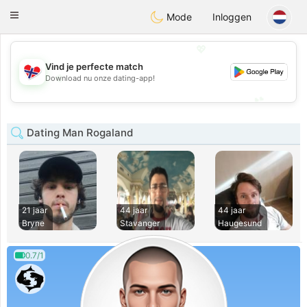
EkteNordmenn
Toggle
Mode
Inloggen
navigation
💖
Vind je perfecte match
💖
Download nu onze dating-app!
💕
💕
Dating Man Rogaland
21 jaar
44 jaar
44 jaar
Bryne
Stavanger
Haugesund
0.7/1