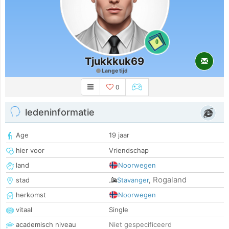
0
Tjukkkuk69
Lange tijd
0
ledeninformatie
Age
19 jaar
hier voor
Vriendschap
land
Noorwegen
Rogaland
stad
Stavanger
,
herkomst
Noorwegen
vitaal
Single
academisch niveau
Niet gespecificeerd