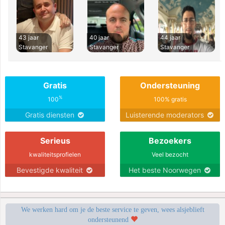
43 jaar
40 jaar
44 jaar
Stavanger
Stavanger
Stavanger
Gratis
Ondersteuning
%
100
100% gratis
Gratis diensten
Luisterende moderators
Serieus
Bezoekers
kwaliteitsprofielen
Veel bezocht
Bevestigde kwaliteit
Het beste Noorwegen
We werken hard om je de beste service te geven, wees alsjeblieft
ondersteunend