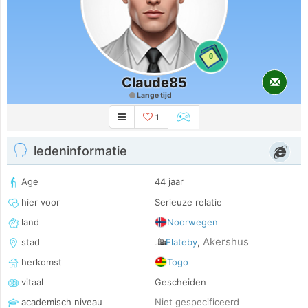
0
Claude85
Lange tijd
1
ledeninformatie
Age
44 jaar
hier voor
Serieuze relatie
land
Noorwegen
Akershus
stad
Flateby
,
herkomst
Togo
vitaal
Gescheiden
academisch niveau
Niet gespecificeerd