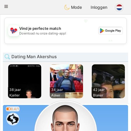
EkteNordmenn
Toggle
Mode
Inloggen
navigation
💖
Vind je perfecte match
💖
Download nu onze dating-app!
💕
💕
Dating Man Akershus
38 jaar
34 jaar
42 jaar
Kjeller
Asker
Blaker
0.4/1