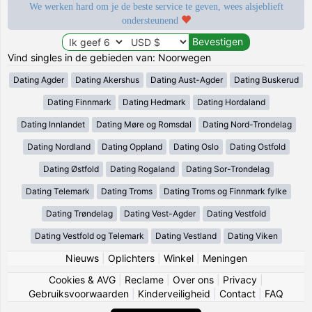
We werken hard om je de beste service te geven, wees alsjeblieft
ondersteunend
Vind singles in de gebieden van: Noorwegen
Dating Agder
Dating Akershus
Dating Aust-Agder
Dating Buskerud
Dating Finnmark
Dating Hedmark
Dating Hordaland
Dating Innlandet
Dating Møre og Romsdal
Dating Nord-Trondelag
Dating Nordland
Dating Oppland
Dating Oslo
Dating Ostfold
Dating Østfold
Dating Rogaland
Dating Sor-Trondelag
Dating Telemark
Dating Troms
Dating Troms og Finnmark fylke
Dating Trøndelag
Dating Vest-Agder
Dating Vestfold
Dating Vestfold og Telemark
Dating Vestland
Dating Viken
Nieuws
|
Oplichters
|
Winkel
|
Meningen
Cookies & AVG
|
Reclame
|
Over ons
|
Privacy
|
Gebruiksvoorwaarden
|
Kinderveiligheid
|
Contact
|
FAQ