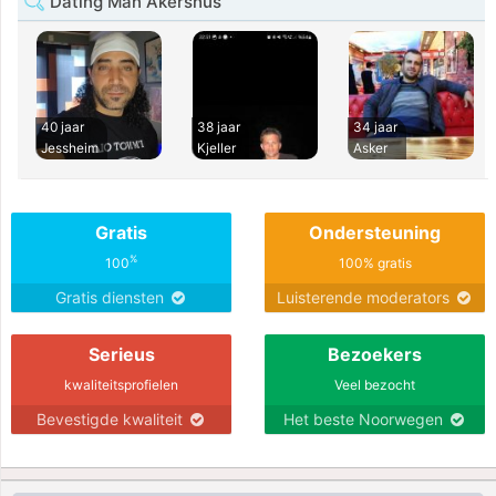
Dating Man Akershus
40 jaar
38 jaar
34 jaar
Jessheim
Kjeller
Asker
Gratis
Ondersteuning
%
100
100% gratis
Gratis diensten
Luisterende moderators
Serieus
Bezoekers
kwaliteitsprofielen
Veel bezocht
Bevestigde kwaliteit
Het beste Noorwegen