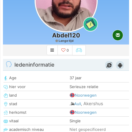
2
Abdel120
Lange tijd
0
ledeninformatie
Age
37 jaar
hier voor
Serieuze relatie
land
Noorwegen
Akershus
stad
Auli
,
herkomst
Noorwegen
vitaal
Single
academisch niveau
Niet gespecificeerd