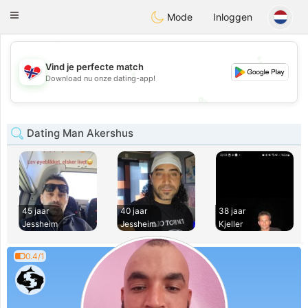
EkteNordmenn
Toggle
Mode
Inloggen
navigation
💖
💕
💕
Vind je perfecte match
Download nu onze dating-app!
💖
Dating Man Akershus
45 jaar
40 jaar
38 jaar
Jessheim
Jessheim
Kjeller
0.4/1