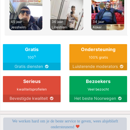
45 jaar
36 jaar
34 jaar
Jessheim
Lillestrøm
Asker
Gratis
Ondersteuning
%
100
100% gratis
Gratis diensten
Luisterende moderators
Serieus
Bezoekers
kwaliteitsprofielen
Veel bezocht
Bevestigde kwaliteit
Het beste Noorwegen
We werken hard om je de beste service te geven, wees alsjeblieft
ondersteunend