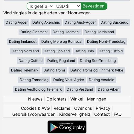
Vind singles in de gebieden van: Noorwegen
Dating Agder
Dating Akershus
Dating Aust-Agder
Dating Buskerud
Dating Finnmark
Dating Hedmark
Dating Hordaland
Dating Innlandet
Dating Møre og Romsdal
Dating Nord-Trondelag
Dating Nordland
Dating Oppland
Dating Oslo
Dating Ostfold
Dating Østfold
Dating Rogaland
Dating Sor-Trondelag
Dating Telemark
Dating Troms
Dating Troms og Finnmark fylke
Dating Trøndelag
Dating Vest-Agder
Dating Vestfold
Dating Vestfold og Telemark
Dating Vestland
Dating Viken
Nieuws
|
Oplichters
|
Winkel
|
Meningen
Cookies & AVG
|
Reclame
|
Over ons
|
Privacy
|
Gebruiksvoorwaarden
|
Kinderveiligheid
|
Contact
|
FAQ