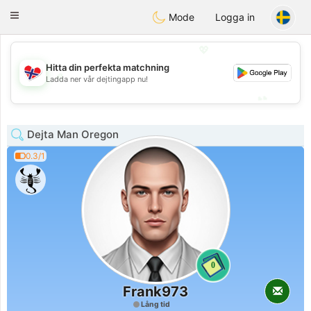
EkteNordmenn
Toggle
Mode
Logga in
navigation
💖
Hitta din perfekta matchning
💖
Ladda ner vår dejtingapp nu!
💕
💕
Dejta Man Oregon
0.3/1
0
Frank973
Lång tid