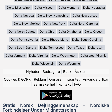
Dejta Mississippi
Dejta Missouri
Dejta Montana
Dejta Nebraska
Dejta Nevada
Dejta New Hampshire
Dejta New Jersey
Dejta New Mexico
Dejta New York
Dejta North Carolina
Dejta North Dakota
Dejta Ohio
Dejta Oklahoma
Dejta Oregon
Dejta Pennsylvania
Dejta Rhode Island
Dejta South Carolina
Dejta South Dakota
Dejta Tennessee
Dejta Texas
Dejta Utah
Dejta Vermont
Dejta Virginia
Dejta Washington
Dejta West Virginia
Dejta Wisconsin
Dejta Wyoming
Nyheter
|
Bedragare
|
Butik
|
Åsikter
Cookies & GDPR
|
Reklam
|
Om oss
|
Integritet
|
Användarvillkor
|
Barnsäkerhet
|
Kontakt
|
FAQ
Gratis Norsk Dejtinggemenskap – Nordiska
Förbindelser Under Midnattssolen