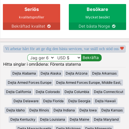
Seriös
Besökare
kvalitetsprofiler
Mycket besökt
Bekräftad kvalitet
Det bästa Norge
Vi arbetar hårt för att ge dig den bästa servicen, var snäll och stöd oss
Hitta singlar i områdena: Förenta staterna
Dejta Alabama
Dejta Alaska
Dejta Arizona
Dejta Arkansas
Dejta Armed Forces Europe
Dejta Armed Forces Europe, Middle East,
Dejta California
Dejta Colorado
Dejta Columbia
Dejta Connecticut
Dejta Delaware
Dejta Florida
Dejta Georgia
Dejta Hawaii
Dejta Idaho
Dejta Illinois
Dejta Indiana
Dejta Iowa
Dejta Kansas
Dejta Kentucky
Dejta Louisiana
Dejta Maine
Dejta Maryland
Dejta Massachusetts
Dejta Michigan
Dejta Minnesota