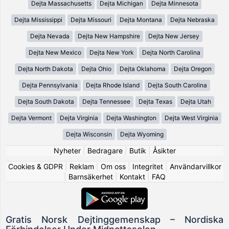
Dejta Massachusetts
Dejta Michigan
Dejta Minnesota
Dejta Mississippi
Dejta Missouri
Dejta Montana
Dejta Nebraska
Dejta Nevada
Dejta New Hampshire
Dejta New Jersey
Dejta New Mexico
Dejta New York
Dejta North Carolina
Dejta North Dakota
Dejta Ohio
Dejta Oklahoma
Dejta Oregon
Dejta Pennsylvania
Dejta Rhode Island
Dejta South Carolina
Dejta South Dakota
Dejta Tennessee
Dejta Texas
Dejta Utah
Dejta Vermont
Dejta Virginia
Dejta Washington
Dejta West Virginia
Dejta Wisconsin
Dejta Wyoming
Nyheter
|
Bedragare
|
Butik
|
Åsikter
Cookies & GDPR
|
Reklam
|
Om oss
|
Integritet
|
Användarvillkor
|
Barnsäkerhet
|
Kontakt
|
FAQ
Gratis Norsk Dejtinggemenskap – Nordiska