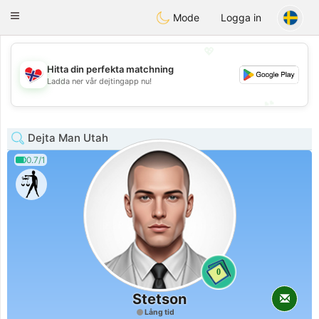
EkteNordmenn
Toggle
Mode
Logga in
navigation
💖
Hitta din perfekta matchning
💖
Ladda ner vår dejtingapp nu!
💕
💕
Dejta Man Utah
0.7/1
0
Stetson
Lång tid