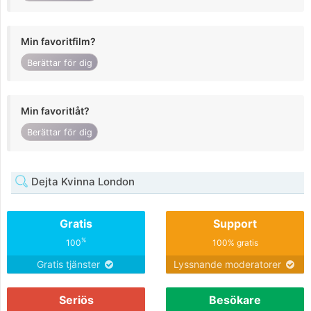
Min favoritfilm?
Berättar för dig
Min favoritlåt?
Berättar för dig
Dejta Kvinna London
Gratis
Support
%
100
100% gratis
Gratis tjänster
Lyssnande moderatorer
Seriös
Besökare