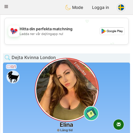
EkteNordmenn
Toggle
Mode
Logga in
navigation
💖
Hitta din perfekta matchning
💖
Ladda ner vår dejtingapp nu!
💕
💕
Dejta Kvinna London
Förbjudna
0/1
0
Elina
Lång tid