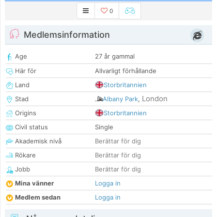
0
Medlemsinformation
Age
27 år gammal
Här för
Allvarligt förhållande
Land
Storbritannien
London
Stad
Albany Park
,
Origins
Storbritannien
Civil status
Single
Akademisk nivå
Berättar för dig
Rökare
Berättar för dig
Jobb
Berättar för dig
Mina vänner
Logga in
Medlem sedan
Logga in