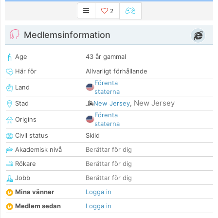
2
Medlemsinformation
Age
43 år gammal
Här för
Allvarligt förhållande
Förenta
Land
staterna
New Jersey
Stad
New Jersey
,
Förenta
Origins
staterna
Civil status
Skild
Akademisk nivå
Berättar för dig
Rökare
Berättar för dig
Jobb
Berättar för dig
Mina vänner
Logga in
Medlem sedan
Logga in