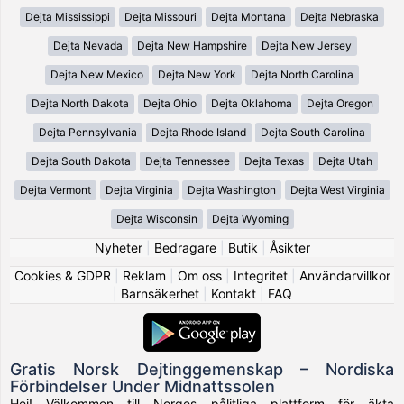
Dejta Mississippi
Dejta Missouri
Dejta Montana
Dejta Nebraska
Dejta Nevada
Dejta New Hampshire
Dejta New Jersey
Dejta New Mexico
Dejta New York
Dejta North Carolina
Dejta North Dakota
Dejta Ohio
Dejta Oklahoma
Dejta Oregon
Dejta Pennsylvania
Dejta Rhode Island
Dejta South Carolina
Dejta South Dakota
Dejta Tennessee
Dejta Texas
Dejta Utah
Dejta Vermont
Dejta Virginia
Dejta Washington
Dejta West Virginia
Dejta Wisconsin
Dejta Wyoming
Nyheter
|
Bedragare
|
Butik
|
Åsikter
Cookies & GDPR
|
Reklam
|
Om oss
|
Integritet
|
Användarvillkor
|
Barnsäkerhet
|
Kontakt
|
FAQ
Gratis Norsk Dejtinggemenskap – Nordiska
Förbindelser Under Midnattssolen
Hei! Välkommen till Norges pålitliga plattform för äkta