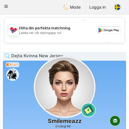
EkteNordmenn
Toggle
Mode
Logga in
navigation
💖
Hitta din perfekta matchning
💖
Ladda ner vår dejtingapp nu!
💕
💕
Dejta Kvinna New Jersey
0.4/1
0
Smilemeazz
Lång tid