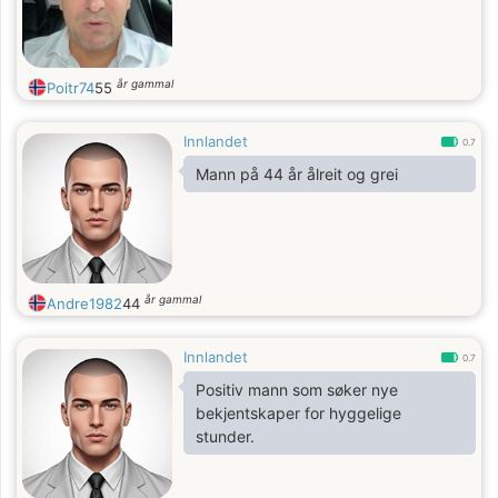
år gammal
Poitr74
55
Innlandet
0.7
Mann på 44 år ålreit og grei
år gammal
Andre1982
44
Innlandet
0.7
Positiv mann som søker nye
bekjentskaper for hyggelige
stunder.