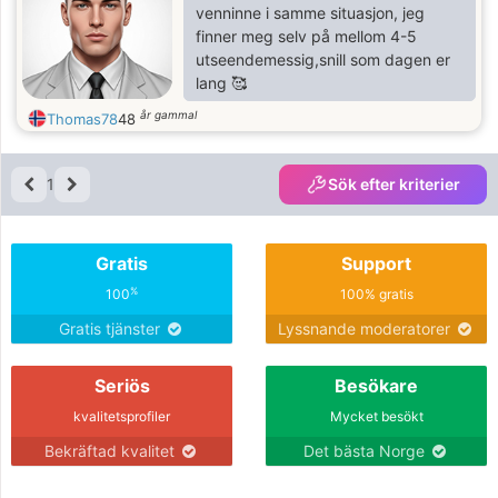
venninne i samme situasjon, jeg
finner meg selv på mellom 4-5
utseendemessig,snill som dagen er
lang 🥰
år gammal
Thomas78
48
1
Sök efter kriterier
Gratis
Support
%
100
100% gratis
Gratis tjänster
Lyssnande moderatorer
Seriös
Besökare
kvalitetsprofiler
Mycket besökt
Bekräftad kvalitet
Det bästa Norge