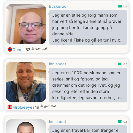
Buskerud
0.9
Jeg er en stille og rolig mann som
har vert så lenge alene at nå prøver
jeg meg her for første gang på
denne side.
Jeg liker å Fiske og gå en tur i ny og
ne. Nå vil jeg prøve å finne den rette
år gammal
Gundis
62
her inne.
Innlandet
0.8
Jeg er en 100%,norsk mann som er
seriøs, snill og følsom, og jeg
drømmer om det rolige livet, og jeg
søker og leter etter den store
kjærligheten, jeg savner nærhet, og
jeg har mye varme og kjærlighet og
år gammal
Mrblueeyes
49
koz og gi den rette, og jeg har en
god og varm armkrok.
Innlandet
Men kjemien, tillit og ærlighet
0.8
kommer først.
Jeg er en travel kar som trenger ei