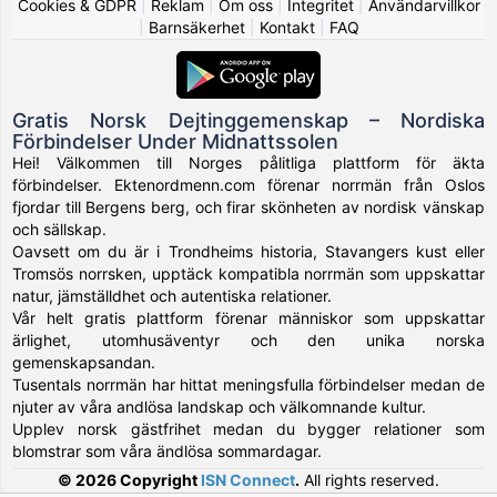
Cookies & GDPR
|
Reklam
|
Om oss
|
Integritet
|
Användarvillkor
|
Barnsäkerhet
|
Kontakt
|
FAQ
Gratis Norsk Dejtinggemenskap – Nordiska
Förbindelser Under Midnattssolen
Hei! Välkommen till Norges pålitliga plattform för äkta
förbindelser. Ektenordmenn.com förenar norrmän från Oslos
fjordar till Bergens berg, och firar skönheten av nordisk vänskap
och sällskap.
Oavsett om du är i Trondheims historia, Stavangers kust eller
Tromsös norrsken, upptäck kompatibla norrmän som uppskattar
natur, jämställdhet och autentiska relationer.
Vår helt gratis plattform förenar människor som uppskattar
ärlighet, utomhusäventyr och den unika norska
gemenskapsandan.
Tusentals norrmän har hittat meningsfulla förbindelser medan de
njuter av våra andlösa landskap och välkomnande kultur.
Upplev norsk gästfrihet medan du bygger relationer som
blomstrar som våra ändlösa sommardagar.
© 2026 Copyright
ISN Connect
.
All rights reserved.