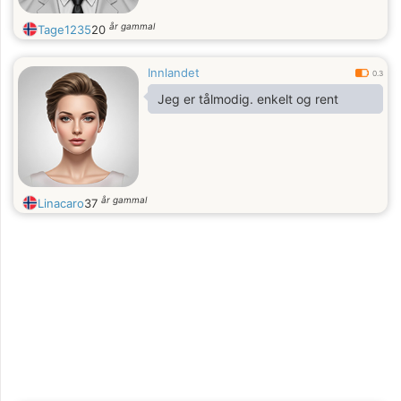
år gammal
Tage1235
20
Innlandet
0.3
Jeg er tålmodig. enkelt og rent
år gammal
Linacaro
37