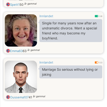
år gammal
Spett1
50
Innlandet
0.8
Single for many years now after an
undramatic divorce. Want a special
friend who may become my
boyfriend.
år gammal
Emma63
63
Innlandet
0.3
Marriage So serious without lying or
joking
år gammal
Oussema107
41