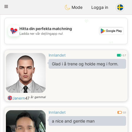
EkteNordmenn
Toggle
Mode
Logga in
navigation
💖
Hitta din perfekta matchning
💖
Ladda ner vår dejtingapp nu!
💕
💕
Innlandet
0.7
Glad i å trene og holde meg i form.
år gammal
Janern
47
Innlandet
0.1
a nice and gentle man