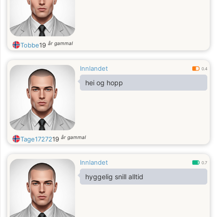
år gammal
Tobbe
19
Innlandet
0.4
hei og hopp
år gammal
Tage17272
19
Innlandet
0.7
hyggelig snill alltid