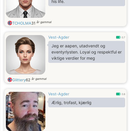
his life.
år gammal
TCHOLMA
31
Vest-Agder
0.7
Jeg er aapen, utadvendt og
eventyrlysten. Loyal og respektful er
viktige verdier for meg
år gammal
Glittery
62
Vest-Agder
0.8
Ærlig, trofast, kjærlig