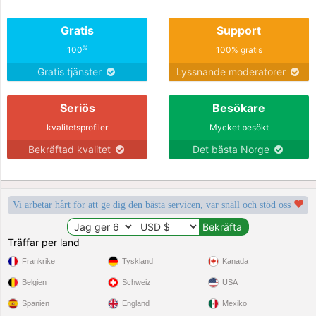
Gratis
Support
%
100
100% gratis
Gratis tjänster
Lyssnande moderatorer
Seriös
Besökare
kvalitetsprofiler
Mycket besökt
Bekräftad kvalitet
Det bästa Norge
Vi arbetar hårt för att ge dig den bästa servicen, var snäll och stöd oss
Träffar per land
Frankrike
Tyskland
Kanada
Belgien
Schweiz
USA
Spanien
England
Mexiko