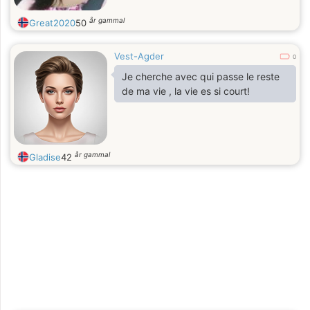
år gammal
Great2020
50
Vest-Agder
0
Je cherche avec qui passe le reste
de ma vie , la vie es si court!
år gammal
Gladise
42