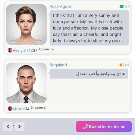
Vest-Agder
0.7
I think that I am a very sunny and
open person. My heart is filled with
love and affection. My close people
say that I am a cheerful and bright
lady. I always try to share my good
mood with other people. I
år gammal
Evelyn1713
37
appreciate sincere people and I love
surprises and I think that attention is
Rogaland
a key to a happy sucessful
0.6
relationship
هادئ ومتواضع وأحب الصدق
år gammal
Motea
34
1
Sök efter kriterier