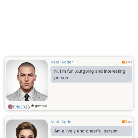
Vest-Agder
0.3
hi. i m fun ,outgoing and interesting
person
år gammal
Erik23
26
Vest-Agder
0.6
Am a lively and cheerful person