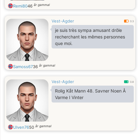
år gammal
Remi80
46
Vest-Agder
0.3
je suis très sympa amusant drôle
recherchant les mêmes personnes
que moi.
år gammal
Samoss67
36
Vest-Agder
0.8
Rolig Kåt Mann 48. Savner Noen Å
Varme I Vinter
år gammal
Ulven76
50