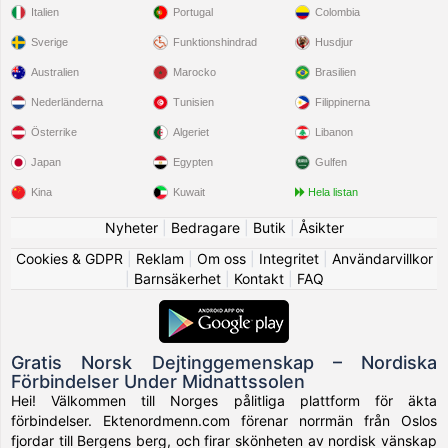
Italien
Portugal
Colombia
Sverige
Funktionshindrad
Husdjur
Australien
Marocko
Brasilien
Nederländerna
Tunisien
Filippinerna
Österrike
Algeriet
Libanon
Japan
Egypten
Gulfen
Kina
Kuwait
Hela listan
Nyheter
|
Bedragare
|
Butik
|
Åsikter
Cookies & GDPR
|
Reklam
|
Om oss
|
Integritet
|
Användarvillkor
|
Barnsäkerhet
|
Kontakt
|
FAQ
Gratis Norsk Dejtinggemenskap – Nordiska
Förbindelser Under Midnattssolen
Hei! Välkommen till Norges pålitliga plattform för äkta
förbindelser. Ektenordmenn.com förenar norrmän från Oslos
fjordar till Bergens berg, och firar skönheten av nordisk vänskap