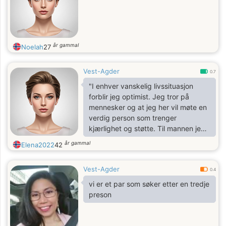
år gammal
Noelah
27
Vest-Agder
0.7
"I enhver vanskelig livssituasjon
forblir jeg optimist. Jeg tror på
mennesker og at jeg her vil møte en
verdig person som trenger
kjærlighet og støtte. Til mannen jeg
elsker, vil jeg gi all min omsorg og
år gammal
Elena2022
42
ømhet. La oss bli kjent!".
Vest-Agder
0.4
vi er et par som søker etter en tredje
preson