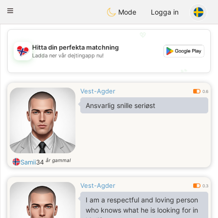
EkteNordmenn
Toggle
Mode
Logga in
navigation
💖
Hitta din perfekta matchning
💖
Ladda ner vår dejtingapp nu!
💕
💕
Vest-Agder
0.6
Ansvarlig snille seriøst
år gammal
Samii
34
Vest-Agder
0.3
I am a respectful and loving person
who knows what he is looking for in