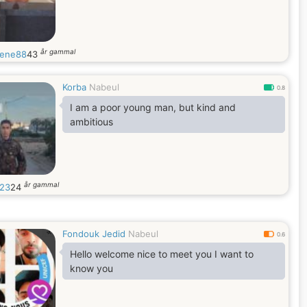
år gammal
ene88
43
Korba
Nabeul
0.8
I am a poor young man, but kind and
ambitious
år gammal
123
24
Fondouk Jedid
Nabeul
0.6
Hello welcome nice to meet you I want to
know you