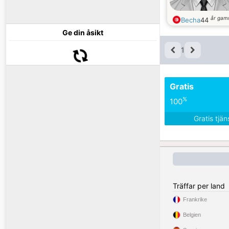
år gam
Becha
44
Ge din åsikt
1
Gratis
%
100
Gratis tjä
Träffar per land
Frankrike
Belgien