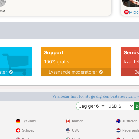
mal
Mido
Support
Seriö
100% gratis
kvalite
nster
Lyssnande moderatorer
Be
Vi arbetar hårt för att ge dig den bästa servicen, 
Tyskland
Kanada
Australien
Schweiz
USA
Nederländ