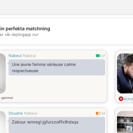
din perfekta matchning
er vår dejtingapp nu!
💖
💕
Nabeul
Nabeul
0.7
Une jeune femme sérieuse calme
respectueuse
r gammal
Rch
Douane
Nabeul
0.6
Zabour wmregl jgfurzzoiffxllhdsqs