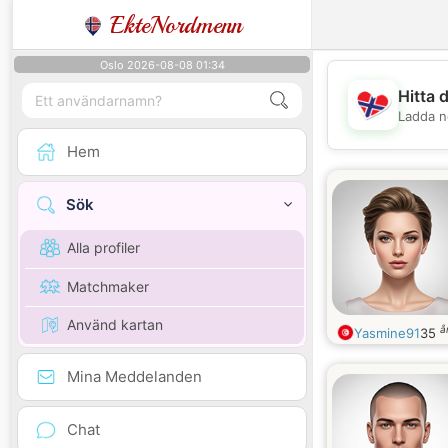
EkteNordmenn
Oslo 2026-08-08 01:34
Hitta 
Ladda n
Hem
Sök
Alla profiler
Matchmaker
Använd kartan
å
Yasmine91
35
Mina Meddelanden
Chat