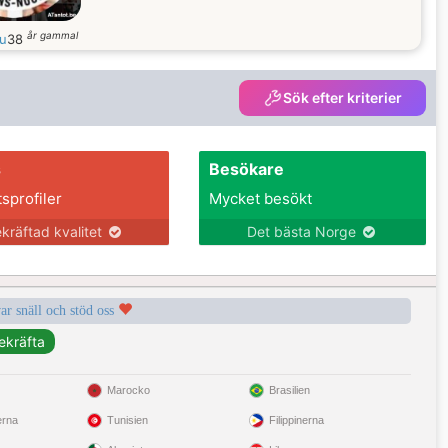
år gammal
u
38
Sök efter kriterier
s
Besökare
tsprofiler
Mycket besökt
kräftad kvalitet
Det bästa Norge
var snäll och stöd oss
Marocko
Brasilien
erna
Tunisien
Filippinerna