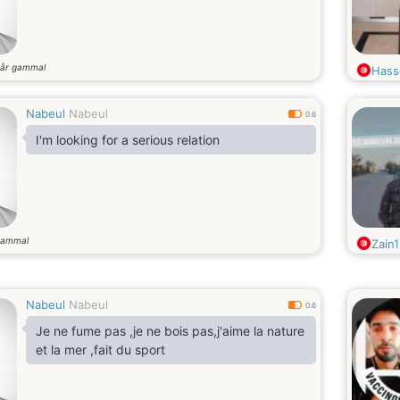
år gammal
Hass
Nabeul
Nabeul
0.6
I'm looking for a serious relation
gammal
Zain
Nabeul
Nabeul
0.6
Je ne fume pas ,je ne bois pas,j'aime la nature
et la mer ,fait du sport