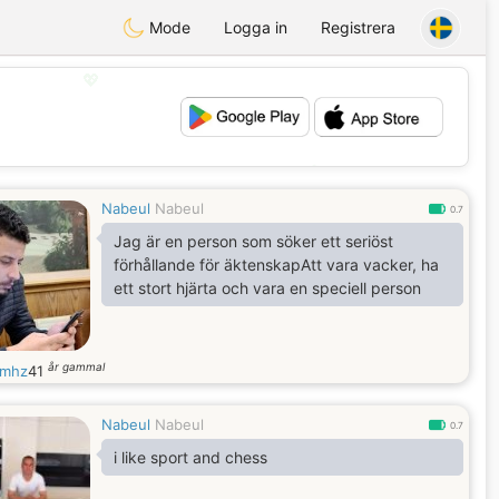
Mode
Logga in
Registrera
💖
💕
Nabeul
Nabeul
0.7
Jag är en person som söker ett seriöst
förhållande för äktenskapAtt vara vacker, ha
ett stort hjärta och vara en speciell person
år gammal
dmhz
41
Nabeul
Nabeul
0.7
i like sport and chess