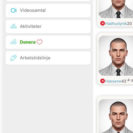
Videosamtal
Hadhudynik
20
Aktiviteter
Donera
Arbetstidslinje
år 
Hassene
43