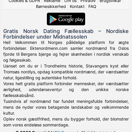
Cookies & GDPR
|
Reklame
|
Om os
|
Privatliv
|
Brugsvilkår
|
Børnesikkerhed
|
Kontakt
|
FAQ
Gratis Norsk Dating Fællesskab – Nordiske
Forbindelser under Midnatssolen
Hei! Velkommen til Norges pålidelige platform for ægte
forbindelser. Ektenordmenn.com samler nordmænd fra Oslos
fjorde til Bergens bjerge og fejrer skønheden i nordisk venskab
og følgesskab.
Uanset om du er i Trondheims historie, Stavangers kyst eller
Tromsøs nordlys, opdag kompatible nordmænd, der værdsætter
natur, ligestilling og autentiske forhold.
Vores helt gratis platform forbinder mennesker, der værdsætter
ærlighed, udendørseventyr og den unikke norske
fællesskabsånd.
Tusindvis af nordmænd har fundet meningsfulde forbindelser,
mens de nyder vores betagende landskaber og velkommende
kultur.
Oplev norsk gæstfrihed, mens du bygger forhold, der blomstrer
som vores endeløse sommerdage.