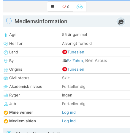
0
Medlemsinformation
Age
55 år gammel
Her for
Alvorligt forhold
Land
Tunesien
Ben Arous
By
Ez Zahra
,
Origins
Tunesien
Civil status
Skilt
Akademisk niveau
Fortæller dig
Ryger
Ingen
Job
Fortæller dig
Mine venner
Log ind
Medlem siden
Log ind