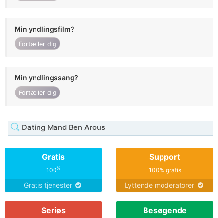
Min yndlingsfilm?
Fortæller dig
Min yndlingssang?
Fortæller dig
Dating Mand Ben Arous
Gratis
Support
%
100
100% gratis
Gratis tjenester
Lyttende moderatorer
Seriøs
Besøgende