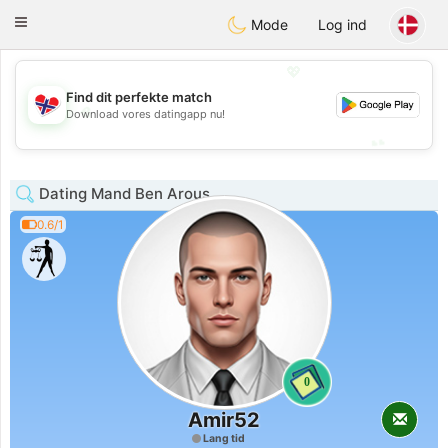
EkteNordmenn
Toggle
Mode
Log ind
navigation
💖
Find dit perfekte match
💖
Download vores datingapp nu!
💕
💕
Dating Mand Ben Arous
0.6/1
0
Amir52
Lang tid