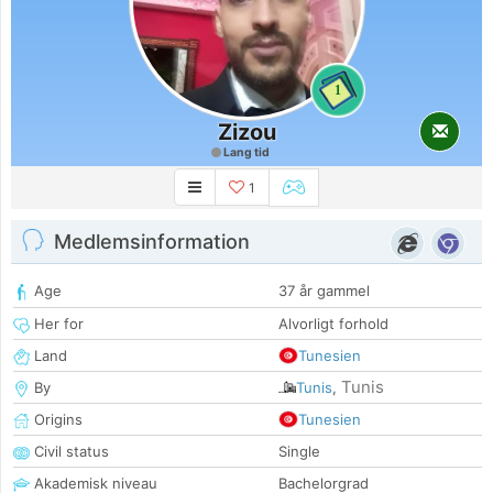
1
Zizou
Lang tid
1
Medlemsinformation
Age
37 år gammel
Her for
Alvorligt forhold
Land
Tunesien
Tunis
By
Tunis
,
Origins
Tunesien
Civil status
Single
Akademisk niveau
Bachelorgrad