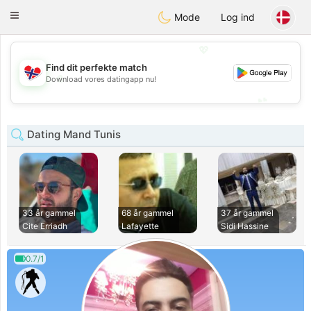
EkteNordmenn
Toggle
Mode
Log ind
navigation
💖
Find dit perfekte match
💖
Download vores datingapp nu!
💕
💕
Dating Mand Tunis
33 år gammel
68 år gammel
37 år gammel
Cite Erriadh
Lafayette
Sidi Hassine
0.7/1