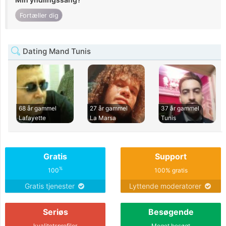
Fortæller dig
Dating Mand Tunis
68 år gammel
27 år gammel
37 år gammel
Lafayette
La Marsa
Tunis
Gratis
Support
%
100
100% gratis
Gratis tjenester
Lyttende moderatorer
Seriøs
Besøgende
kvalitetsprofiler
Meget besøgt