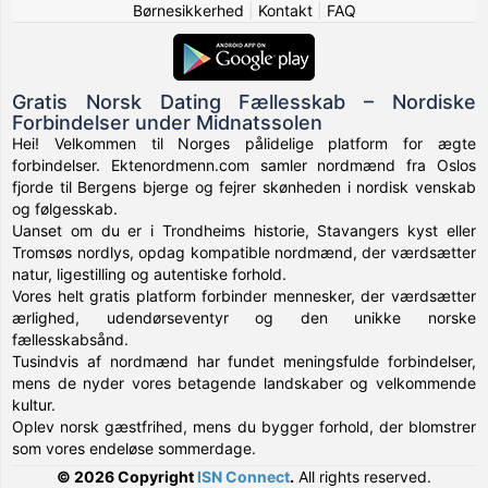
Børnesikkerhed
|
Kontakt
|
FAQ
Gratis Norsk Dating Fællesskab – Nordiske
Forbindelser under Midnatssolen
Hei! Velkommen til Norges pålidelige platform for ægte
forbindelser. Ektenordmenn.com samler nordmænd fra Oslos
fjorde til Bergens bjerge og fejrer skønheden i nordisk venskab
og følgesskab.
Uanset om du er i Trondheims historie, Stavangers kyst eller
Tromsøs nordlys, opdag kompatible nordmænd, der værdsætter
natur, ligestilling og autentiske forhold.
Vores helt gratis platform forbinder mennesker, der værdsætter
ærlighed, udendørseventyr og den unikke norske
fællesskabsånd.
Tusindvis af nordmænd har fundet meningsfulde forbindelser,
mens de nyder vores betagende landskaber og velkommende
kultur.
Oplev norsk gæstfrihed, mens du bygger forhold, der blomstrer
som vores endeløse sommerdage.
© 2026 Copyright
ISN Connect
.
All rights reserved.