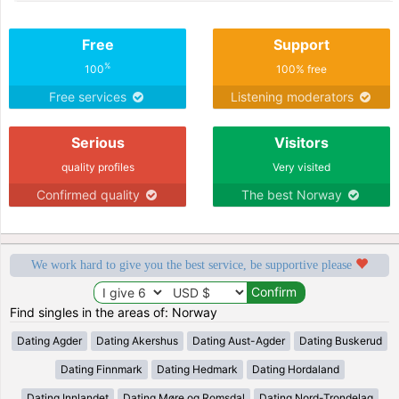
Free
Support
%
100
100% free
Free services
Listening moderators
Serious
Visitors
quality profiles
Very visited
Confirmed quality
The best Norway
We work hard to give you the best service, be supportive please
Find singles in the areas of: Norway
Dating Agder
Dating Akershus
Dating Aust-Agder
Dating Buskerud
Dating Finnmark
Dating Hedmark
Dating Hordaland
Dating Innlandet
Dating Møre og Romsdal
Dating Nord-Trondelag