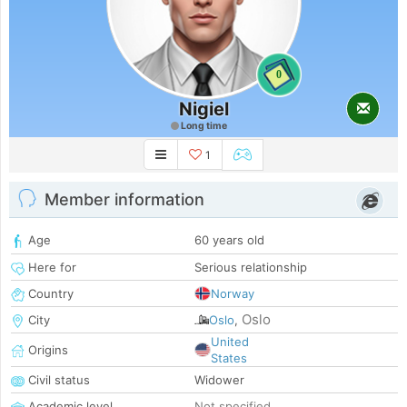
0
Nigiel
Long time
1
Member information
Age
60 years old
Here for
Serious relationship
Country
Norway
Oslo
City
Oslo
,
United
Origins
States
Civil status
Widower
Academic level
Not specified