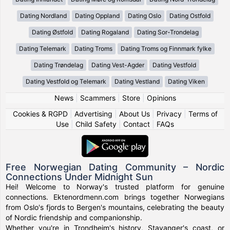
Dating Nordland
Dating Oppland
Dating Oslo
Dating Ostfold
Dating Østfold
Dating Rogaland
Dating Sor-Trondelag
Dating Telemark
Dating Troms
Dating Troms og Finnmark fylke
Dating Trøndelag
Dating Vest-Agder
Dating Vestfold
Dating Vestfold og Telemark
Dating Vestland
Dating Viken
News
|
Scammers
|
Store
|
Opinions
Cookies & RGPD
|
Advertising
|
About Us
|
Privacy
|
Terms of
Use
|
Child Safety
|
Contact
|
FAQs
Free Norwegian Dating Community – Nordic
Connections Under Midnight Sun
Hei! Welcome to Norway's trusted platform for genuine
connections. Ektenordmenn.com brings together Norwegians
from Oslo's fjords to Bergen's mountains, celebrating the beauty
of Nordic friendship and companionship.
Whether you're in Trondheim's history, Stavanger's coast, or