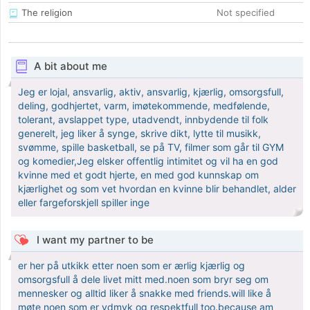
The religion
Not specified
A bit about me
Jeg er lojal, ansvarlig, aktiv, ansvarlig, kjærlig, omsorgsfull,
deling, godhjertet, varm, imøtekommende, medfølende,
tolerant, avslappet type, utadvendt, innbydende til folk
generelt, jeg liker å synge, skrive dikt, lytte til musikk,
svømme, spille basketball, se på TV, filmer som går til GYM
og komedier,Jeg elsker offentlig intimitet og vil ha en god
kvinne med et godt hjerte, en med god kunnskap om
kjærlighet og som vet hvordan en kvinne blir behandlet, alder
eller fargeforskjell spiller inge
I want my partner to be
er her på utkikk etter noen som er ærlig kjærlig og
omsorgsfull å dele livet mitt med.noen som bryr seg om
mennesker og alltid liker å snakke med friends.will like å
møte noen som er ydmyk og respektfull too.because am