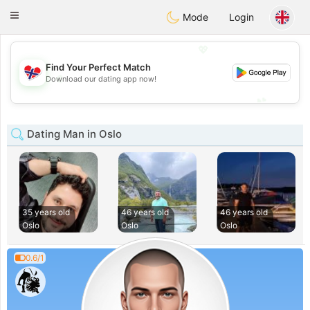
EkteNordmenn
Toggle
Mode
Login
navigation
💖
Find Your Perfect Match
💖
Download our dating app now!
💕
💕
Dating Man in Oslo
35 years old
46 years old
46 years old
Oslo
Oslo
Oslo
0.6/1