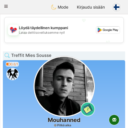
EkteNordmenn
Toggle
Mode
Kirjaudu sisään
navigation
💖
Löydä täydellinen kumppani
💖
Lataa deittisovelluksemme nyt!
💕
💕
Treffit Mies Sousse
0.6/1
2
Mouhanned
Pitkä aika