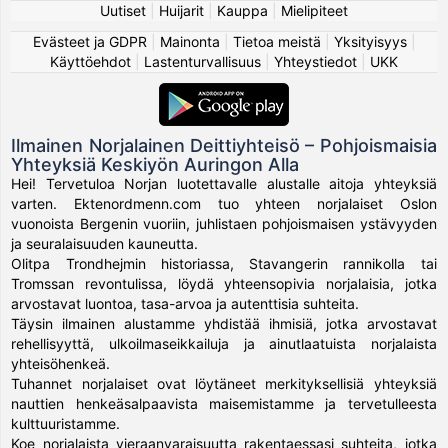
Uutiset
|
Huijarit
|
Kauppa
|
Mielipiteet
Evästeet ja GDPR
|
Mainonta
|
Tietoa meistä
|
Yksityisyys
|
Käyttöehdot
|
Lastenturvallisuus
|
Yhteystiedot
|
UKK
Ilmainen Norjalainen Deittiyhteisö – Pohjoismaisia
Yhteyksiä Keskiyön Auringon Alla
Hei! Tervetuloa Norjan luotettavalle alustalle aitoja yhteyksiä
varten. Ektenordmenn.com tuo yhteen norjalaiset Oslon
vuonoista Bergenin vuoriin, juhlistaen pohjoismaisen ystävyyden
ja seuralaisuuden kauneutta.
Olitpa Trondhejmin historiassa, Stavangerin rannikolla tai
Tromssan revontulissa, löydä yhteensopivia norjalaisia, jotka
arvostavat luontoa, tasa-arvoa ja autenttisia suhteita.
Täysin ilmainen alustamme yhdistää ihmisiä, jotka arvostavat
rehellisyyttä, ulkoilmaseikkailuja ja ainutlaatuista norjalaista
yhteisöhenkeä.
Tuhannet norjalaiset ovat löytäneet merkityksellisiä yhteyksiä
nauttien henkeäsalpaavista maisemistamme ja tervetulleesta
kulttuuristamme.
Koe norjalaista vieraanvaraisuutta rakentaessasi suhteita, jotka