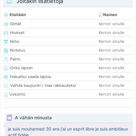
Joitakin lisätietoja
Etsitään
Nainen
Silmät
Kerron sinulle
Hiukset
Kerron sinulle
Keho
Kerron sinulle
Korkeus
Kerron sinulle
Paino
Kerron sinulle
Onko lapset
Kerron sinulle
Haluatko saada lapsia
Kerron sinulle
Vaihda kaupunki / maa rakkaudeksi
Kerron sinulle
Uskonto
Kerron sinulle
A vähän minusta
je suis mouhanned 30 ans j'ai un esprit libre je suis ambitieux
actif fidèle