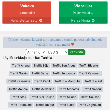
Vakava
Vierailijat
laatuprofiilit
Paljon vierailtu
Vahvistettu laatu
Paras Norja
Työskentelemme kovasti tarjotaksemme sinulle parasta palvelua, ole
ystävällinen ja tue meitä
Löydä sinkkuja alueilta: Tunisia
Treffit Ariana
Treffit Béja
Treffit Ben Arous
Treffit Bizerte
Treffit Gabès
Treffit Gafsa
Treffit Jendouba
Treffit Kairouan
Treffit Kasserine
Treffit Kebili
Treffit La Manouba
Treffit Le Kef
Treffit Mahdia
Treffit Médenine
Treffit Monastir
Treffit Nabeul
Treffit Sfax
Treffit Sidi Bouzid
Treffit Siliana
Treffit Sousse
Treffit Tataouine
Treffit Tozeur
Treffit Tunis
Treffit Zaghouan