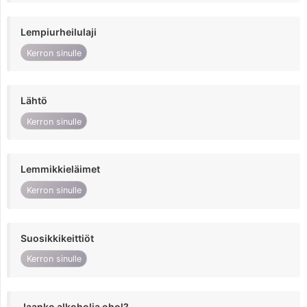
Lempiurheilulaji
Kerron sinulle
Lähtö
Kerron sinulle
Lemmikkieläimet
Kerron sinulle
Suosikkikeittiöt
Kerron sinulle
Jaanko alkoholia ohol?