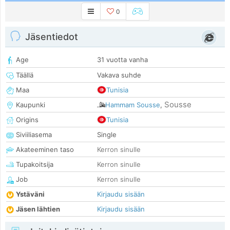
0
Jäsentiedot
Age
31 vuotta vanha
Täällä
Vakava suhde
Maa
Tunisia
Sousse
Kaupunki
Hammam Sousse
,
Origins
Tunisia
Siviiliasema
Single
Akateeminen taso
Kerron sinulle
Tupakoitsija
Kerron sinulle
Job
Kerron sinulle
Ystäväni
Kirjaudu sisään
Jäsen lähtien
Kirjaudu sisään