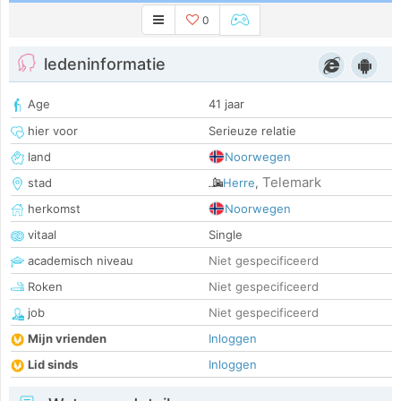
0
ledeninformatie
Age
41 jaar
hier voor
Serieuze relatie
land
Noorwegen
Telemark
stad
Herre
,
herkomst
Noorwegen
vitaal
Single
academisch niveau
Niet gespecificeerd
Roken
Niet gespecificeerd
job
Niet gespecificeerd
Mijn vrienden
Inloggen
Lid sinds
Inloggen