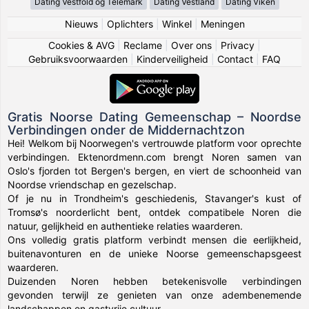
Dating Vestfold og Telemark
Dating Vestland
Dating Viken
Nieuws
|
Oplichters
|
Winkel
|
Meningen
Cookies & AVG
|
Reclame
|
Over ons
|
Privacy
|
Gebruiksvoorwaarden
|
Kinderveiligheid
|
Contact
|
FAQ
Gratis Noorse Dating Gemeenschap – Noordse
Verbindingen onder de Middernachtzon
Hei! Welkom bij Noorwegen's vertrouwde platform voor oprechte
verbindingen. Ektenordmenn.com brengt Noren samen van
Oslo's fjorden tot Bergen's bergen, en viert de schoonheid van
Noordse vriendschap en gezelschap.
Of je nu in Trondheim's geschiedenis, Stavanger's kust of
Tromsø's noorderlicht bent, ontdek compatibele Noren die
natuur, gelijkheid en authentieke relaties waarderen.
Ons volledig gratis platform verbindt mensen die eerlijkheid,
buitenavonturen en de unieke Noorse gemeenschapsgeest
waarderen.
Duizenden Noren hebben betekenisvolle verbindingen
gevonden terwijl ze genieten van onze adembenemende
landschappen en gastvrije cultuur.