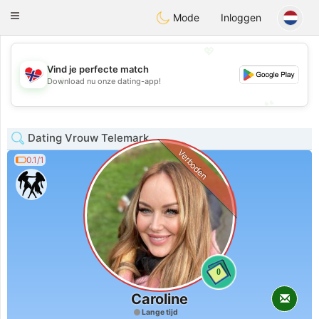
EkteNordmenn
Toggle
Mode
Inloggen
navigation
💖
Vind je perfecte match
💖
Download nu onze dating-app!
💕
💕
Dating Vrouw Telemark
Verboden
0.1/1
0
Caroline
Lange tijd