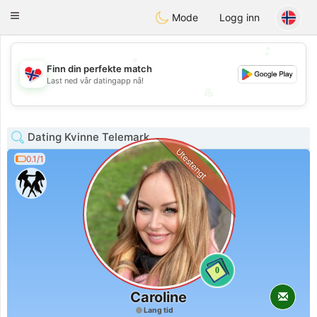
EkteNordmenn
Toggle
Mode
Logg inn
navigation
💕
💕
Finn din perfekte match
Last ned vår datingapp nå!
💖
💖
Dating Kvinne Telemark
Utestengt
0.1/1
0
Caroline
Lang tid