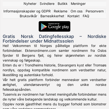
Nyheter
|
Svindlere
|
Butikk
|
Meninger
Informasjonskapsler og GDPR
|
Reklame
|
Om oss
|
Personvern
|
Bruksvilkår
|
Barnesikkerhet
|
Kontakt
|
FAQ
Gratis Norsk Datingfellesskap – Nordiske
Forbindelser under Midnattssolen
Hei! Velkommen til Norges pålitelige plattform for ekte
forbindelser. Ektenordmenn.com samler nordmenn fra Oslos
fjorder til Bergens fjell, og feirer skjønnheten av nordisk
vennskap og følgeskap.
Enten du er i Trondheims historie, Stavangers kyst eller Tromsøs
nordlys, oppdag kompatible nordmenn som verdsetter natur,
likestilling og autentiske forhold.
Vår helt gratis plattform forbinder mennesker som verdsetter
ærlighet, utendørseventyr og den unike norske
fellesskapsånden.
Tusenvis av nordmenn har funnet meningsfulle forbindelser mens
de nyter våre betagende landskap og velkommende kultur.
Opplev norsk gjestfrihet mens du bygger forhold som blomstrer
som våre endeløse sommerdager.