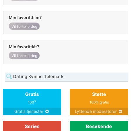
Min favorittfilm?
Vil fortelle deg
Min favorittlåt?
Vil fortelle deg
Dating Kvinne Telemark
Gratis
Støtte
%
100
100% gratis
Gratis tjenester
Lyttende moderatorer
Seriøs
Besøkende