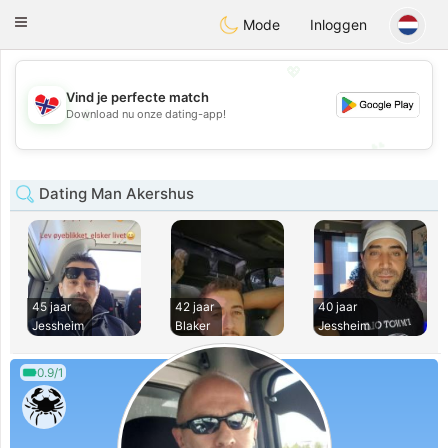
EkteNordmenn
Toggle
Mode
Inloggen
navigation
💖
Vind je perfecte match
💖
Download nu onze dating-app!
💕
💕
Dating Man Akershus
45 jaar
42 jaar
40 jaar
Jessheim
Blaker
Jessheim
0.9/1