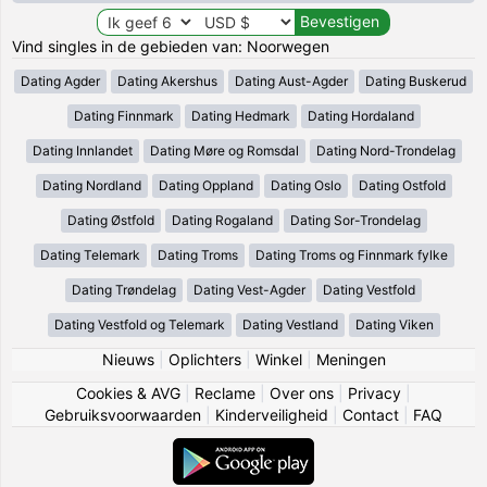
Vind singles in de gebieden van: Noorwegen
Dating Agder
Dating Akershus
Dating Aust-Agder
Dating Buskerud
Dating Finnmark
Dating Hedmark
Dating Hordaland
Dating Innlandet
Dating Møre og Romsdal
Dating Nord-Trondelag
Dating Nordland
Dating Oppland
Dating Oslo
Dating Ostfold
Dating Østfold
Dating Rogaland
Dating Sor-Trondelag
Dating Telemark
Dating Troms
Dating Troms og Finnmark fylke
Dating Trøndelag
Dating Vest-Agder
Dating Vestfold
Dating Vestfold og Telemark
Dating Vestland
Dating Viken
Nieuws
|
Oplichters
|
Winkel
|
Meningen
Cookies & AVG
|
Reclame
|
Over ons
|
Privacy
|
Gebruiksvoorwaarden
|
Kinderveiligheid
|
Contact
|
FAQ