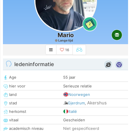
2
Mario
Lange tijd
16
ledeninformatie
Age
55 jaar
hier voor
Serieuze relatie
land
Noorwegen
Akershus
stad
Gjerdrum
,
herkomst
Italië
vitaal
Gescheiden
academisch niveau
Niet gespecificeerd