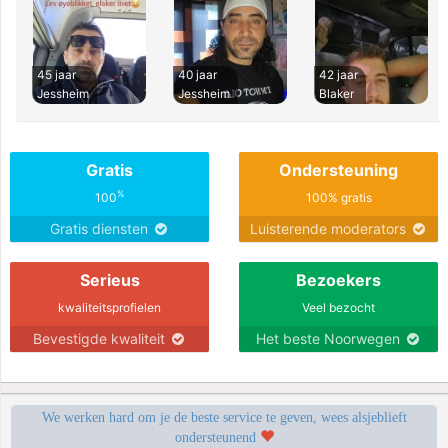
45 jaar
40 jaar
42 jaar
Jessheim
Jessheim
Blaker
Gratis
Ondersteuning
%
100
100% gratis
Gratis diensten
Luisterende moderators
Serieus
Bezoekers
kwaliteitsprofielen
Veel bezocht
Bevestigde kwaliteit
Het beste Noorwegen
We werken hard om je de beste service te geven, wees alsjeblieft
ondersteunend