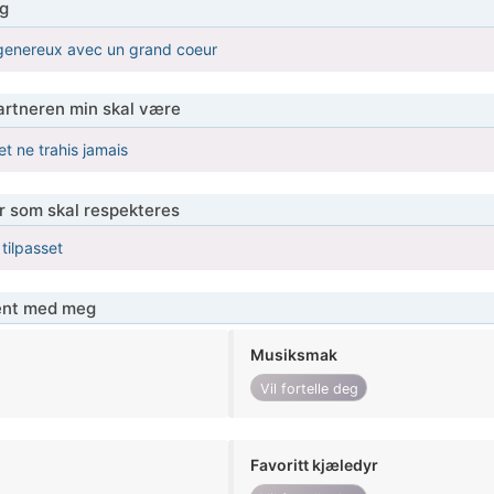
g
t genereux avec un grand coeur
partneren min skal være
t ne trahis jamais
er som skal respekteres
 tilpasset
jent med meg
Musiksmak
Vil fortelle deg
Favoritt kjæledyr