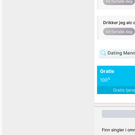
Vil fortelle deg
Drikker jeg alc 
Vil fortelle deg
Dating Mann
Gratis
%
100
Gratis tjen
Finn singler i om