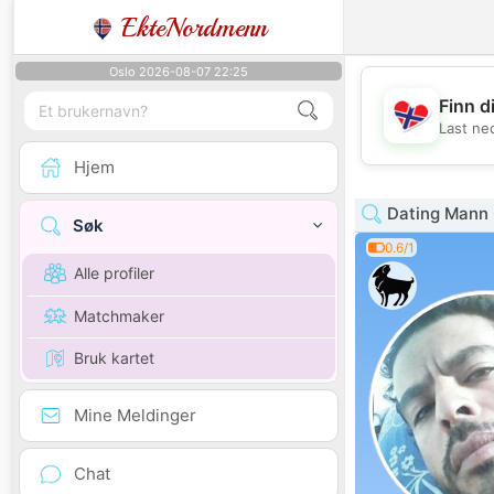
EkteNordmenn
Oslo 2026-08-07 22:25
Finn d
Last ne
Hjem
Dating Mann 
Søk
0.6/1
Alle profiler
Matchmaker
Bruk kartet
Mine Meldinger
Chat