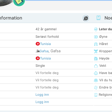
2
nformation
Noen
42 år gammel
Leter du
Seriøst forhold
Øyne
Tunisia
Håret
Gafsa
Gafsa
,
Kroppe
Tunisia
Høyde
Single
Vekt
Vil fortelle deg
Have ba
Vil fortelle deg
Vil du h
Vil fortelle deg
Endre by
Logg inn
Religion
Logg inn