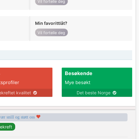
Vil fortelle deg
Min favorittlåt?
Vil fortelle deg
s
Besøkende
tsprofiler
Mye besøkt
ekreftet kvalitet
Det beste Norge
vær snill og støtt oss