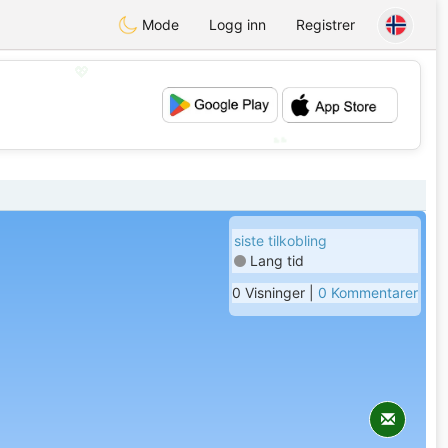
Mode
Logg inn
Registrer
💖
💕
siste tilkobling
Lang tid
0 Visninger |
0 Kommentarer