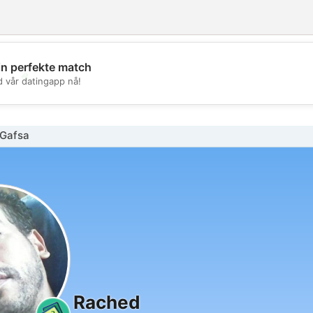
in perfekte match
💖
d vår datingapp nå!
💕
Gafsa
Rached