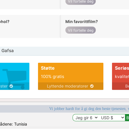
Vil fortelle deg
ohol?
Min favorittfilm?
Vil fortelle deg
 Gafsa
Støtte
Seriø
100% gratis
kvalite
ester
Lyttende moderatorer
B
Vi jobber hardt for å gi deg den beste tjenesten, 
rådene: Tunisia