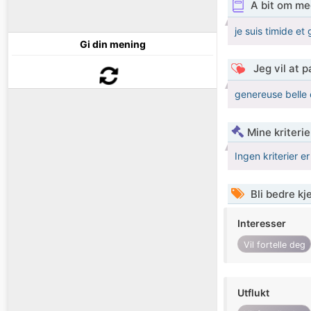
A bit om me
je suis timide e
Gi din mening
Jeg vil at 
genereuse belle e
Mine kriteri
Ingen kriterier er
Bli bedre k
Interesser
Vil fortelle deg
Utflukt