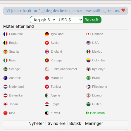
Vi jobber hardt for å gi deg den beste tjenesten, vær snill og støtt oss
Møter etter land
Frankrike
Tyskland
Canada
Belgia
Sveits
USA
Spania
England
Mexico
Italia
Portugal
Colombia
Sverige
Funksjonshemmet
Kjæledyr
Australia
Marokko
Brasil
Nederland
Tunisia
Filippinene
Østerrike
Algerie
Libanon
Japan
Egypt
Gulfen
Kina
Kuwait
Hele listen
Nyheter
|
Svindlere
|
Butikk
|
Meninger