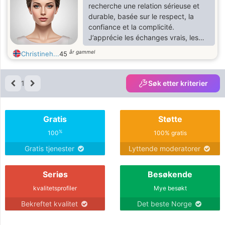
recherche une relation sérieuse et
durable, basée sur le respect, la
confiance et la complicité.
J’apprécie les échanges vrais, les
moments simples et chaleureux, et
år gammel
Christineh...
45
je souhaite rencontrer un homme
bienveillant avec qui partager une
belle histoire, faite de douceur, de
1
Søk etter kriterier
rires et de projets à deux.
Gratis
Støtte
%
100
100% gratis
Gratis tjenester
Lyttende moderatorer
Seriøs
Besøkende
kvalitetsprofiler
Mye besøkt
Bekreftet kvalitet
Det beste Norge