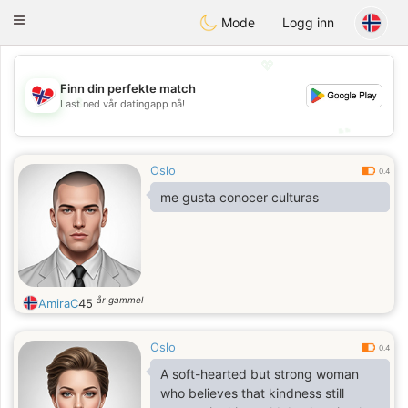
EkteNordmenn
Toggle
Mode
Logg inn
navigation
💖
Finn din perfekte match
💖
Last ned vår datingapp nå!
💕
💕
Oslo
0.4
me gusta conocer culturas
år gammel
AmiraC
45
Oslo
0.4
A soft-hearted but strong woman
who believes that kindness still