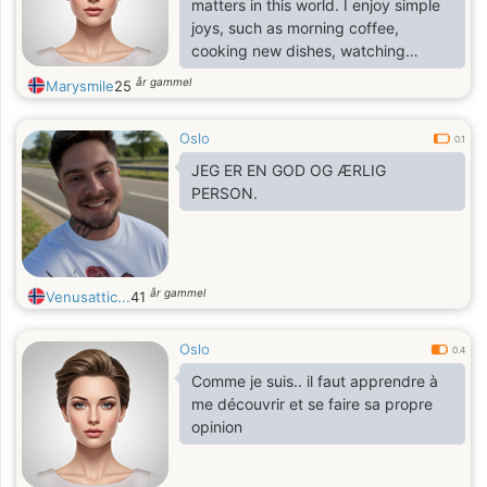
matters in this world. I enjoy simple
joys, such as morning coffee,
cooking new dishes, watching
movies, and taking peaceful walks
år gammel
Marysmile
25
to clear my mind. I am family-
oriented,
Oslo
0.1
JEG ER EN GOD OG ÆRLIG
PERSON.
år gammel
Venusattic...
41
Oslo
0.4
Comme je suis.. il faut apprendre à
me découvrir et se faire sa propre
opinion