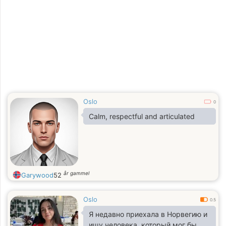
Oslo
0
Calm, respectful and articulated
år gammel
Garywood
52
Oslo
0.5
Я недавно приехала в Норвегию и
ищу человека, который мог бы