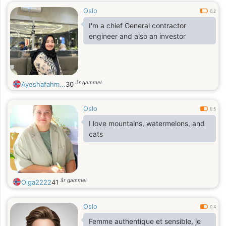
Oslo
0.2
I'm a chief General contractor
engineer and also an investor
år gammel
Ayeshafahm...
30
Oslo
0.5
I love mountains, watermelons, and
cats
år gammel
Olga2222
41
Oslo
0.4
Femme authentique et sensible, je