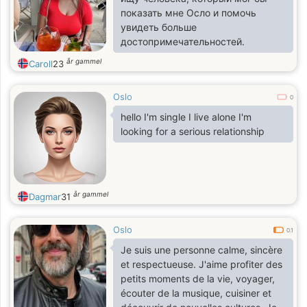
показать мне Осло и помочь
увидеть больше
достопримечательностей.
år gammel
Caroll
23
Oslo
0
hello I'm single I live alone I'm
looking for a serious relationship
år gammel
Dagmar
31
Oslo
0.1
Je suis une personne calme, sincère
et respectueuse. J'aime profiter des
petits moments de la vie, voyager,
écouter de la musique, cuisiner et