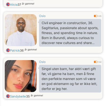
år gammel
Alicia
37
Oslo
0.5
Civil engineer in construction, 36.
Sagittarius, passionate about sports,
fitness, and spending time in nature.
Born in Burundi, always curious to
discover new cultures and share
good vibes.
år gammel
Patrick
36
Oslo
0.4
Singel uten barn, har aldri vært gift
før, vil gjerne ha barn, men å finne
den perfekte mannen som vil være
en god ektemann og far er ikke lett,
derfor er jeg her.
år gammel
Sandybelle
35