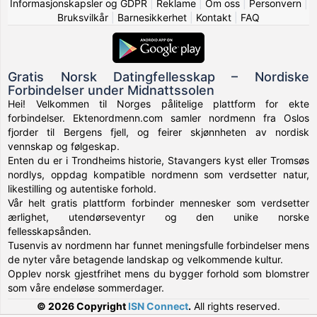
Informasjonskapsler og GDPR
|
Reklame
|
Om oss
|
Personvern
|
Bruksvilkår
|
Barnesikkerhet
|
Kontakt
|
FAQ
Gratis Norsk Datingfellesskap – Nordiske
Forbindelser under Midnattssolen
Hei! Velkommen til Norges pålitelige plattform for ekte
forbindelser. Ektenordmenn.com samler nordmenn fra Oslos
fjorder til Bergens fjell, og feirer skjønnheten av nordisk
vennskap og følgeskap.
Enten du er i Trondheims historie, Stavangers kyst eller Tromsøs
nordlys, oppdag kompatible nordmenn som verdsetter natur,
likestilling og autentiske forhold.
Vår helt gratis plattform forbinder mennesker som verdsetter
ærlighet, utendørseventyr og den unike norske
fellesskapsånden.
Tusenvis av nordmenn har funnet meningsfulle forbindelser mens
de nyter våre betagende landskap og velkommende kultur.
Opplev norsk gjestfrihet mens du bygger forhold som blomstrer
som våre endeløse sommerdager.
© 2026 Copyright
ISN Connect
.
All rights reserved.