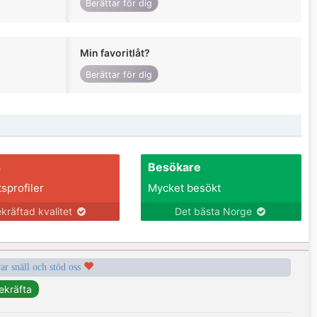
Berättar för dig
Min favoritlåt?
Berättar för dig
s
Besökare
tsprofiler
Mycket besökt
kräftad kvalitet
Det bästa Norge
var snäll och stöd oss