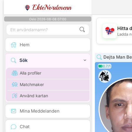
EkteNordmenn
Oslo 2026-08-08 07:00
Hitta 
Ladda n
Hem
Dejta Man Be
Sök
0.7/1
Alla profiler
Matchmaker
Använd kartan
Mina Meddelanden
Chat