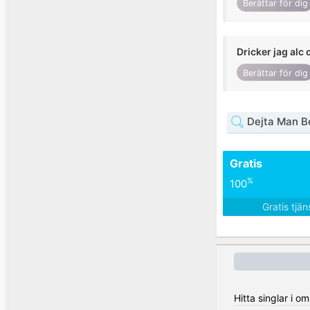
Berättar för dig
Dricker jag alc 
Berättar för dig
Dejta Man B
Gratis
%
100
Gratis tjä
Hitta singlar i o