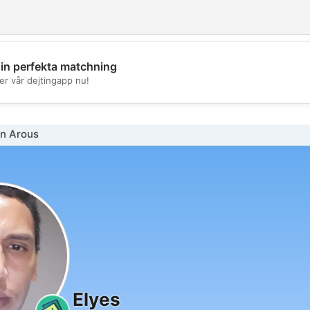
din perfekta matchning
💖
er vår dejtingapp nu!
💕
n Arous
Elyes