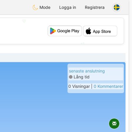
Mode
Logga in
Registrera
💖
💕
senaste anslutning
Lång tid
0 Visningar |
0 Kommentarer