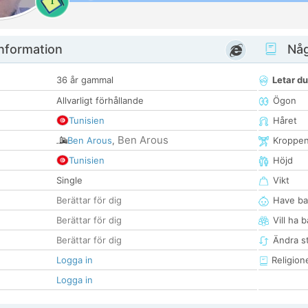
1
nformation
Någ
36 år gammal
Letar du
Allvarligt förhållande
Ögon
Tunisien
Håret
Ben Arous
Ben Arous
,
Kroppe
Tunisien
Höjd
Single
Vikt
Berättar för dig
Have ba
Berättar för dig
Vill ha 
Berättar för dig
Ändra st
Logga in
Religion
Logga in