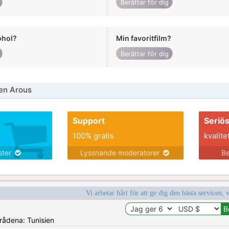
Berättar för dig
ohol?
Min favoritfilm?
Berättar för dig
en Arous
Support
Seriö
100% gratis
kvalite
nster
Lyssnande moderatorer
Be
Vi arbetar hårt för att ge dig den bästa servicen, 
mrådena: Tunisien