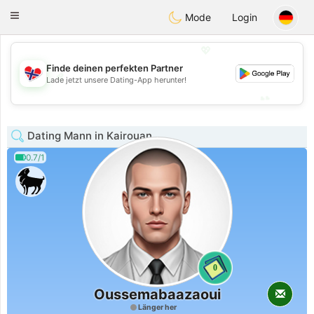
EkteNordmenn
Toggle
Mode
Login
navigation
💖
Finde deinen perfekten Partner
💖
Lade jetzt unsere Dating-App herunter!
💕
💕
Dating Mann in Kairouan
0.7/1
0
Oussemabaazaoui
Länger her