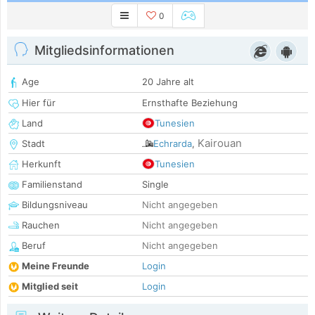
0
Mitgliedsinformationen
Age
20 Jahre alt
Hier für
Ernsthafte Beziehung
Land
Tunesien
Kairouan
Stadt
Echrarda
,
Herkunft
Tunesien
Familienstand
Single
Bildungsniveau
Nicht angegeben
Rauchen
Nicht angegeben
Beruf
Nicht angegeben
Meine Freunde
Login
Mitglied seit
Login