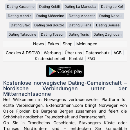
Dating Kasserine
Dating Kebili
Dating La Manouba
Dating Le Kef
Dating Mahdia
Dating Médenine
Dating Monastir
Dating Nabeul
Dating Sfax
Dating Sidi Bouzid
Dating Siliana
Dating Sousse
Dating Tataouine
Dating Tozeur
Dating Tunis
Dating Zaghouan
News
|
Fakes
|
Shop
|
Meinungen
Cookies & DSGVO
|
Werbung
|
Über uns
|
Datenschutz
|
AGB
|
Kindersicherheit
|
Kontakt
|
FAQ
Kostenlose norwegische Dating-Gemeinschaft –
Nordische Verbindungen unter der
Mitternachtssonne
Hei! Willkommen in Norwegens vertrauensvoller Plattform für
echte Verbindungen. Ektenordmenn.com bringt Norweger von
Oslos Fjorden bis Bergens Bergen zusammen und feiert die
Schönheit nordischer Freundschaft und Partnerschaft.
Ob Sie in Trondheims Geschichte, Stavangers Küste oder
Tromsøs Nordlichtern sind – entdecken Sie kompatible