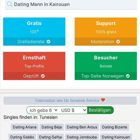
Dating Mann in Kairouan
Gratis
Support
%
100
100% gratis
Gratisdienste
Moderation
Ernsthaft
Besucher
Top-Profile
Beliebt
Geprüft
Top-Seite Norwegen
Unterstütze uns für besseren Service
Singles finden in: Tunesien
Dating Ariana
Dating Béja
Dating Ben Arous
Dating Bizerte
Dating Gabès
Dating Gafsa
Dating Jendouba
Dating Kairouan