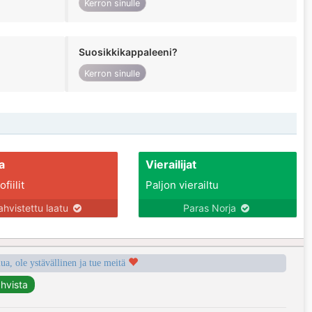
Kerron sinulle
Suosikkikappaleeni?
Kerron sinulle
a
Vierailijat
fiilit
Paljon vierailtu
ahvistettu laatu
Paras Norja
a, ole ystävällinen ja tue meitä