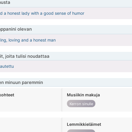
nusta
nd a honest lady with a good sense of humor
ppanini olevan
ring, loving and a honest man
t, joita tulisi noudattaa
kautettu
en minuun paremmin
kohteet
Musiikin makuja
Kerron sinulle
Lemmikkieläimet