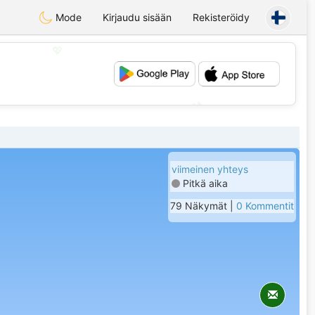
Mode
Kirjaudu sisään
Rekisteröidy
💖
💕
viimeinen yhteys
Pitkä aika
79 Näkymät |
0 Kommentit