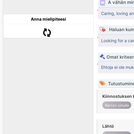
A vähän mi
Caring, loving a
Anna mielipiteesi
Haluan kum
Looking for a ca
Omat kriteeri
Ehtoja ei ole mu
Tutustumin
Kiinnostuksen 
Kerron sinulle
Lähtö