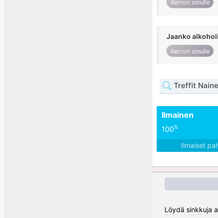
Kerron sinulle
Jaanko alkohol
Kerron sinulle
Treffit Nain
Ilmainen
%
100
Ilmaiset pa
Löydä sinkkuja al