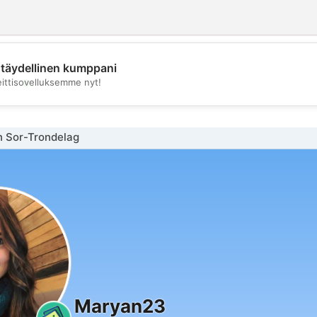
täydellinen kumppani
💖
eittisovelluksemme nyt!
💕
n Sor-Trondelag
Maryan23