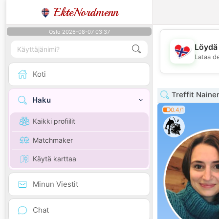
EkteNordmenn
Oslo 2026-08-07 03:37
Löydä 
Lataa d
Koti
Treffit Naine
Haku
0.4/1
Kaikki profiilit
Matchmaker
Käytä karttaa
Minun Viestit
Chat