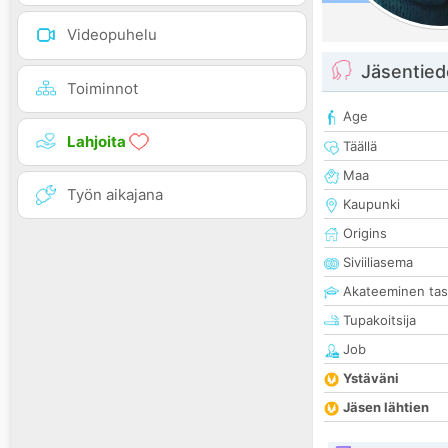
Videopuhelu
Jäsentied
Toiminnot
Age
Lahjoita
Täällä
Maa
Työn aikajana
Kaupunki
Origins
Siviiliasema
Akateeminen ta
Tupakoitsija
Job
Ystäväni
Jäsen lähtien