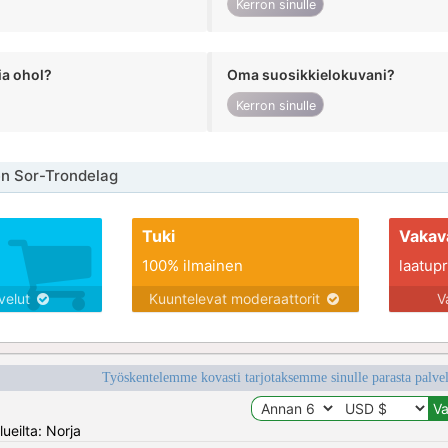
Kerron sinulle
ia ohol?
Oma suosikkielokuvani?
Kerron sinulle
en Sor-Trondelag
Tuki
Vakav
100% ilmainen
laatupro
lvelut
Kuuntelevat moderaattorit
V
Työskentelemme kovasti tarjotaksemme sinulle parasta palvelu
ueilta: Norja