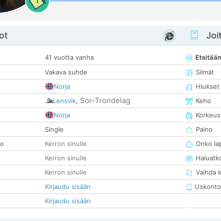
1
ot
Joit
41 vuotta vanha
Etsitää
Vakava suhde
Silmät
Norja
Hiukset
Sor-Trondelag
Lensvik
,
Keho
Norja
Korkeus
Single
Paino
so
Kerron sinulle
Onko la
Kerron sinulle
Haluatk
Kerron sinulle
Vaihda 
Kirjaudu sisään
Uskonto
Kirjaudu sisään