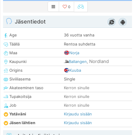
0
Jäsentiedot
Age
36 vuotta vanha
Täällä
Rentoa suhdetta
Maa
Norja
Nordland
Kaupunki
Ballangen
,
Origins
Kuuba
Siviiliasema
Single
Akateeminen taso
Kerron sinulle
Tupakoitsija
Kerron sinulle
Job
Kerron sinulle
Ystäväni
Kirjaudu sisään
Jäsen lähtien
Kirjaudu sisään