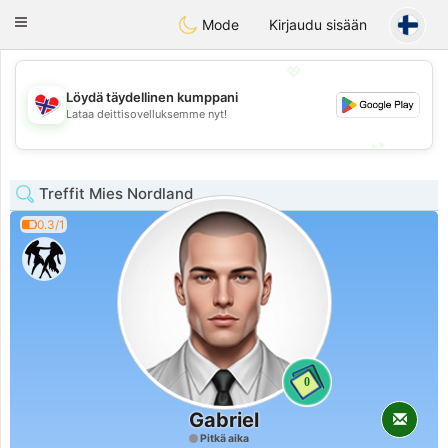
EkteNordmenn
Toggle
Mode
Kirjaudu sisään
navigation
💖
Löydä täydellinen kumppani
💖
Lataa deittisovelluksemme nyt!
💕
💕
Treffit Mies Nordland
0.3/1
0
Gabriel
Pitkä aika