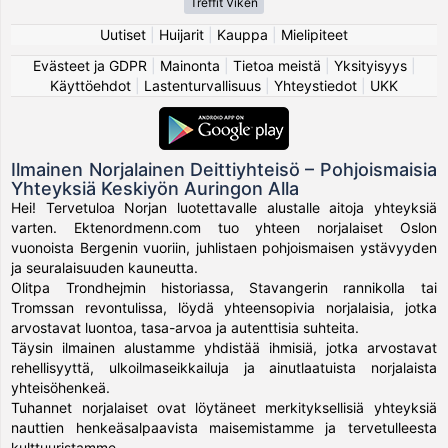
Treffit Viken
Uutiset
|
Huijarit
|
Kauppa
|
Mielipiteet
Evästeet ja GDPR
|
Mainonta
|
Tietoa meistä
|
Yksityisyys
|
Käyttöehdot
|
Lastenturvallisuus
|
Yhteystiedot
|
UKK
Ilmainen Norjalainen Deittiyhteisö – Pohjoismaisia
Yhteyksiä Keskiyön Auringon Alla
Hei! Tervetuloa Norjan luotettavalle alustalle aitoja yhteyksiä
varten. Ektenordmenn.com tuo yhteen norjalaiset Oslon
vuonoista Bergenin vuoriin, juhlistaen pohjoismaisen ystävyyden
ja seuralaisuuden kauneutta.
Olitpa Trondhejmin historiassa, Stavangerin rannikolla tai
Tromssan revontulissa, löydä yhteensopivia norjalaisia, jotka
arvostavat luontoa, tasa-arvoa ja autenttisia suhteita.
Täysin ilmainen alustamme yhdistää ihmisiä, jotka arvostavat
rehellisyyttä, ulkoilmaseikkailuja ja ainutlaatuista norjalaista
yhteisöhenkeä.
Tuhannet norjalaiset ovat löytäneet merkityksellisiä yhteyksiä
nauttien henkeäsalpaavista maisemistamme ja tervetulleesta
kulttuuristamme.