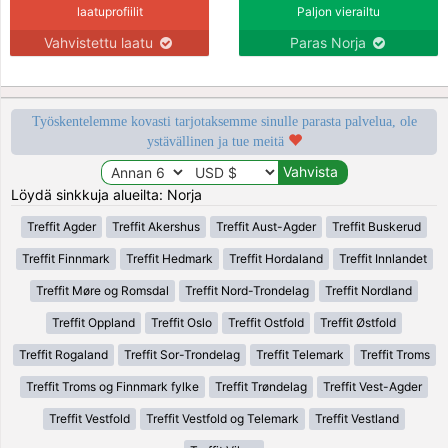
laatuprofiilit
Paljon vierailtu
Vahvistettu laatu
Paras Norja
Työskentelemme kovasti tarjotaksemme sinulle parasta palvelua, ole
ystävällinen ja tue meitä
Löydä sinkkuja alueilta: Norja
Treffit Agder
Treffit Akershus
Treffit Aust-Agder
Treffit Buskerud
Treffit Finnmark
Treffit Hedmark
Treffit Hordaland
Treffit Innlandet
Treffit Møre og Romsdal
Treffit Nord-Trondelag
Treffit Nordland
Treffit Oppland
Treffit Oslo
Treffit Ostfold
Treffit Østfold
Treffit Rogaland
Treffit Sor-Trondelag
Treffit Telemark
Treffit Troms
Treffit Troms og Finnmark fylke
Treffit Trøndelag
Treffit Vest-Agder
Treffit Vestfold
Treffit Vestfold og Telemark
Treffit Vestland