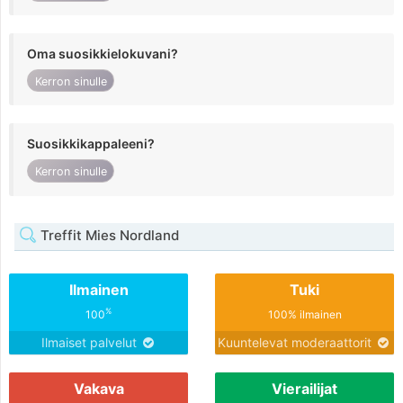
Oma suosikkielokuvani?
Kerron sinulle
Suosikkikappaleeni?
Kerron sinulle
Treffit Mies Nordland
Ilmainen
Tuki
%
100
100% ilmainen
Ilmaiset palvelut
Kuuntelevat moderaattorit
Vakava
Vierailijat