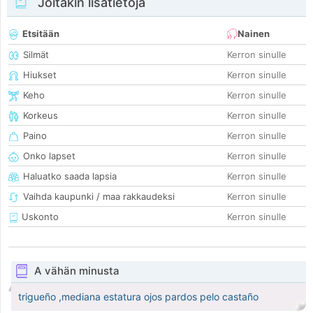
Joitakin lisätietoja
Etsitään
Nainen
Silmät
Kerron sinulle
Hiukset
Kerron sinulle
Keho
Kerron sinulle
Korkeus
Kerron sinulle
Paino
Kerron sinulle
Onko lapset
Kerron sinulle
Haluatko saada lapsia
Kerron sinulle
Vaihda kaupunki / maa rakkaudeksi
Kerron sinulle
Uskonto
Kerron sinulle
A vähän minusta
trigueño ,mediana estatura ojos pardos pelo castaño