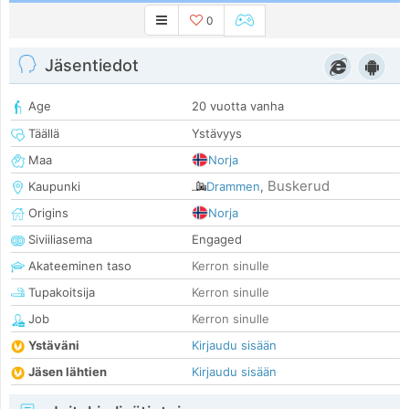
0
Jäsentiedot
Age
20 vuotta vanha
Täällä
Ystävyys
Maa
Norja
Buskerud
Kaupunki
Drammen
,
Origins
Norja
Siviiliasema
Engaged
Akateeminen taso
Kerron sinulle
Tupakoitsija
Kerron sinulle
Job
Kerron sinulle
Ystäväni
Kirjaudu sisään
Jäsen lähtien
Kirjaudu sisään