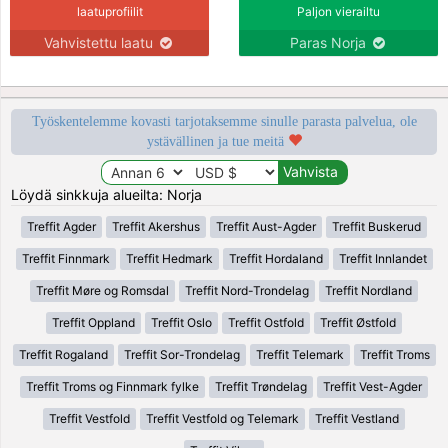
laatuprofiilit
Paljon vierailtu
Vahvistettu laatu
Paras Norja
Työskentelemme kovasti tarjotaksemme sinulle parasta palvelua, ole
ystävällinen ja tue meitä
Löydä sinkkuja alueilta: Norja
Treffit Agder
Treffit Akershus
Treffit Aust-Agder
Treffit Buskerud
Treffit Finnmark
Treffit Hedmark
Treffit Hordaland
Treffit Innlandet
Treffit Møre og Romsdal
Treffit Nord-Trondelag
Treffit Nordland
Treffit Oppland
Treffit Oslo
Treffit Ostfold
Treffit Østfold
Treffit Rogaland
Treffit Sor-Trondelag
Treffit Telemark
Treffit Troms
Treffit Troms og Finnmark fylke
Treffit Trøndelag
Treffit Vest-Agder
Treffit Vestfold
Treffit Vestfold og Telemark
Treffit Vestland