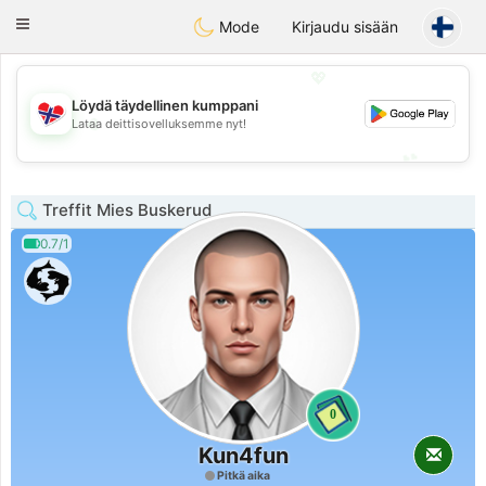
EkteNordmenn
Toggle
Mode
Kirjaudu sisään
navigation
💖
Löydä täydellinen kumppani
💖
Lataa deittisovelluksemme nyt!
💕
💕
Treffit Mies Buskerud
0.7/1
0
Kun4fun
Pitkä aika