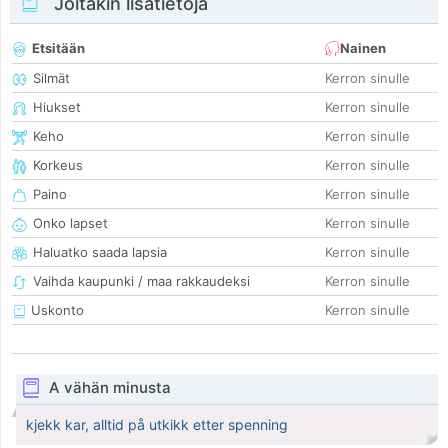
Joitakin lisätietoja
Etsitään
Nainen
Silmät
Kerron sinulle
Hiukset
Kerron sinulle
Keho
Kerron sinulle
Korkeus
Kerron sinulle
Paino
Kerron sinulle
Onko lapset
Kerron sinulle
Haluatko saada lapsia
Kerron sinulle
Vaihda kaupunki / maa rakkaudeksi
Kerron sinulle
Uskonto
Kerron sinulle
A vähän minusta
kjekk kar, alltid på utkikk etter spenning