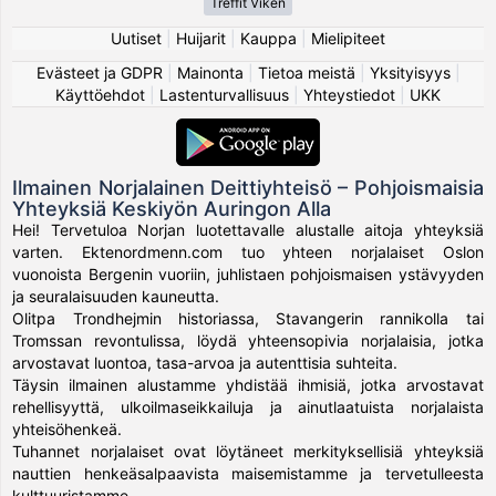
Treffit Viken
Uutiset
|
Huijarit
|
Kauppa
|
Mielipiteet
Evästeet ja GDPR
|
Mainonta
|
Tietoa meistä
|
Yksityisyys
|
Käyttöehdot
|
Lastenturvallisuus
|
Yhteystiedot
|
UKK
Ilmainen Norjalainen Deittiyhteisö – Pohjoismaisia
Yhteyksiä Keskiyön Auringon Alla
Hei! Tervetuloa Norjan luotettavalle alustalle aitoja yhteyksiä
varten. Ektenordmenn.com tuo yhteen norjalaiset Oslon
vuonoista Bergenin vuoriin, juhlistaen pohjoismaisen ystävyyden
ja seuralaisuuden kauneutta.
Olitpa Trondhejmin historiassa, Stavangerin rannikolla tai
Tromssan revontulissa, löydä yhteensopivia norjalaisia, jotka
arvostavat luontoa, tasa-arvoa ja autenttisia suhteita.
Täysin ilmainen alustamme yhdistää ihmisiä, jotka arvostavat
rehellisyyttä, ulkoilmaseikkailuja ja ainutlaatuista norjalaista
yhteisöhenkeä.
Tuhannet norjalaiset ovat löytäneet merkityksellisiä yhteyksiä
nauttien henkeäsalpaavista maisemistamme ja tervetulleesta
kulttuuristamme.