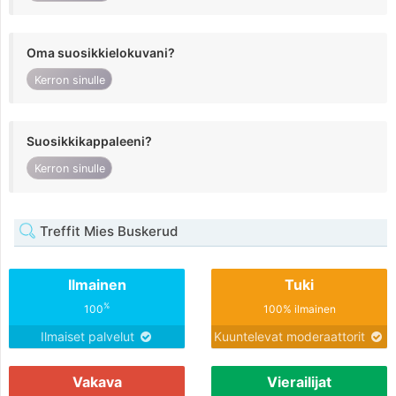
Oma suosikkielokuvani?
Kerron sinulle
Suosikkikappaleeni?
Kerron sinulle
Treffit Mies Buskerud
Ilmainen
Tuki
%
100
100% ilmainen
Ilmaiset palvelut
Kuuntelevat moderaattorit
Vakava
Vierailijat