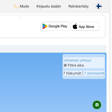
Mode
Kirjaudu sisään
Rekisteröidy
💖
💕
viimeinen yhteys
Pitkä aika
7 Näkymät |
1 Kommentit