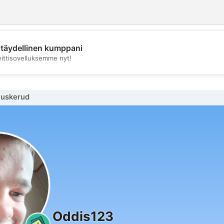
täydellinen kumppani
💖
eittisovelluksemme nyt!
💕
Buskerud
Oddis123