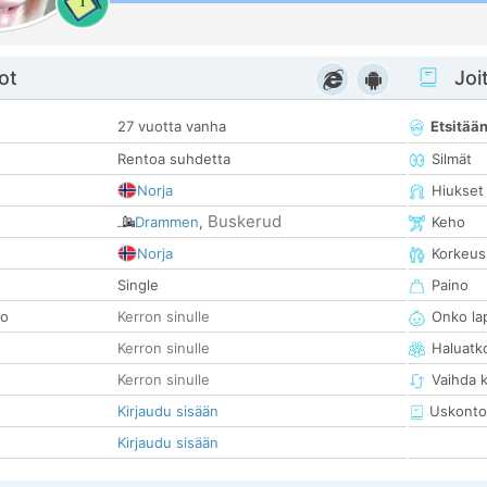
1
ot
Joit
27 vuotta vanha
Etsitää
Rentoa suhdetta
Silmät
Norja
Hiukset
Buskerud
Drammen
,
Keho
Norja
Korkeus
Single
Paino
so
Kerron sinulle
Onko la
Kerron sinulle
Haluatk
Kerron sinulle
Vaihda 
Kirjaudu sisään
Uskonto
Kirjaudu sisään