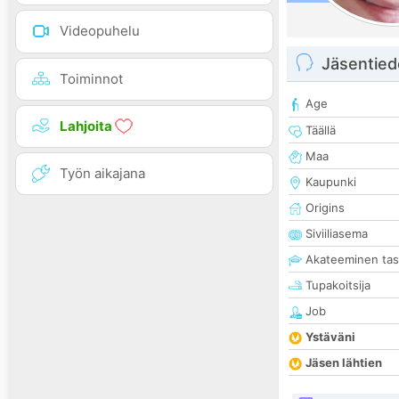
Videopuhelu
Jäsentied
Toiminnot
Age
Lahjoita
Täällä
Maa
Työn aikajana
Kaupunki
Origins
Siviiliasema
Akateeminen ta
Tupakoitsija
Job
Ystäväni
Jäsen lähtien