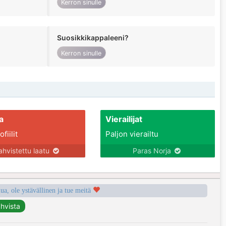
Kerron sinulle
Suosikkikappaleeni?
Kerron sinulle
a
Vierailijat
fiilit
Paljon vierailtu
ahvistettu laatu
Paras Norja
a, ole ystävällinen ja tue meitä