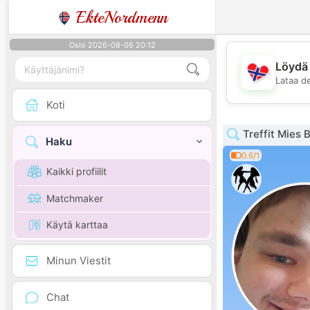
EkteNordmenn
Oslo 2026-08-06 20:12
Löydä 
Lataa d
Koti
Treffit Mies 
Haku
0.6/1
Kaikki profiilit
Matchmaker
Käytä karttaa
Minun Viestit
Chat