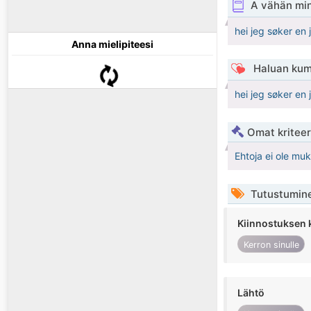
A vähän mi
hei jeg søker en
Anna mielipiteesi
Haluan kum
hei jeg søker en
Omat kriteeri
Ehtoja ei ole mu
Tutustumin
Kiinnostuksen 
Kerron sinulle
Lähtö