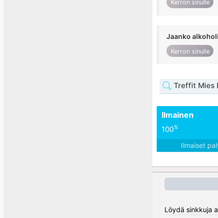
Kerron sinulle
Jaanko alkohol
Kerron sinulle
Treffit Mies
Ilmainen
%
100
Ilmaiset pa
Löydä sinkkuja al