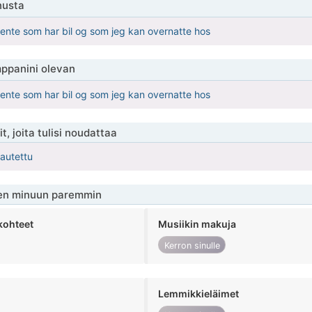
nusta
 jente som har bil og som jeg kan overnatte hos
ppanini olevan
 jente som har bil og som jeg kan overnatte hos
t, joita tulisi noudattaa
kautettu
en minuun paremmin
kohteet
Musiikin makuja
Kerron sinulle
Lemmikkieläimet