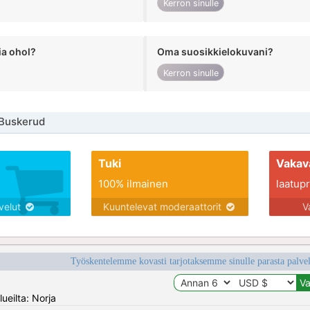
Kerron sinulle
ia ohol?
Oma suosikkielokuvani?
Kerron sinulle
 Buskerud
Tuki
Vakav
100% ilmainen
laatupro
lvelut
Kuuntelevat moderaattorit
V
Työskentelemme kovasti tarjotaksemme sinulle parasta palvelu
ueilta: Norja