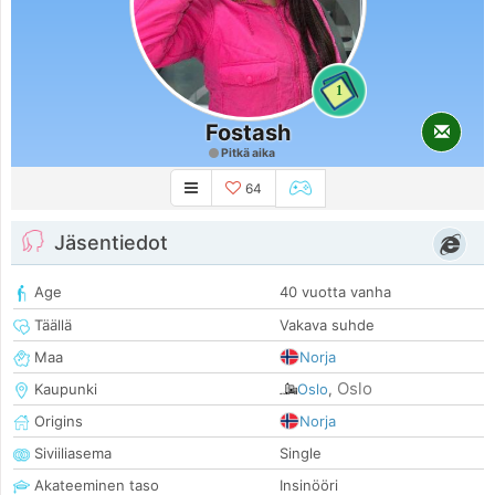
1
Fostash
Pitkä aika
64
Jäsentiedot
Age
40 vuotta vanha
Täällä
Vakava suhde
Maa
Norja
Oslo
Kaupunki
Oslo
,
Origins
Norja
Siviiliasema
Single
Akateeminen taso
Insinööri