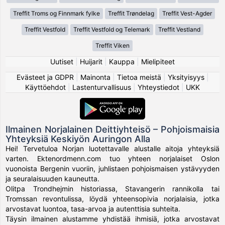
Treffit Troms og Finnmark fylke
Treffit Trøndelag
Treffit Vest-Agder
Treffit Vestfold
Treffit Vestfold og Telemark
Treffit Vestland
Treffit Viken
Uutiset
|
Huijarit
|
Kauppa
|
Mielipiteet
Evästeet ja GDPR
|
Mainonta
|
Tietoa meistä
|
Yksityisyys
|
Käyttöehdot
|
Lastenturvallisuus
|
Yhteystiedot
|
UKK
Ilmainen Norjalainen Deittiyhteisö – Pohjoismaisia
Yhteyksiä Keskiyön Auringon Alla
Hei! Tervetuloa Norjan luotettavalle alustalle aitoja yhteyksiä
varten. Ektenordmenn.com tuo yhteen norjalaiset Oslon
vuonoista Bergenin vuoriin, juhlistaen pohjoismaisen ystävyyden
ja seuralaisuuden kauneutta.
Olitpa Trondhejmin historiassa, Stavangerin rannikolla tai
Tromssan revontulissa, löydä yhteensopivia norjalaisia, jotka
arvostavat luontoa, tasa-arvoa ja autenttisia suhteita.
Täysin ilmainen alustamme yhdistää ihmisiä, jotka arvostavat