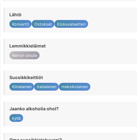
Lähtö
Konsertti
Ostokset
Elokuvateatteri
Lemmikkieläimet
Kerron sinulle
Suosikkikeittiöt
Kiinalainen
italialainen
meksikolainen
Jaanko alkoholia ohol?
kyllä
Oma suosikkielokuvani?