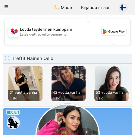
EkteNordmenn
Toggle
Mode
Kirjaudu sisään
navigation
💖
Löydä täydellinen kumppani
💖
Lataa deittisovelluksemme nyt!
💕
💕
Treffit Nainen Oslo
31 vuotta vanha
42 vuotta vanha
53 vuotta vanha
Oslo
Oslo
Oslo
0.8/1