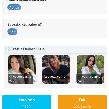
Action
Suosikkikappaleeni?
R&B
Treffit Nainen Oslo
41 vuotta vanha
42 vuotta vanha
44 vuotta vanha
Oslo
Oslo
Oslo
Ilmainen
Tuki
%
100
100% ilmainen