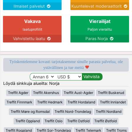
Ilmaiset palvelut
Kuuntelevat moderaattorit
Vakava
Vierailijat
laatuprofiilit
Paljon vierailtu
Vahvistettu laatu
Paras Norja
Työskentelemme kovasti tarjotaksemme sinulle parasta palvelua, ole
ystävällinen ja tue meitä
Löydä sinkkuja alueilta: Norja
Treffit Agder
Treffit Akershus
Treffit Aust-Agder
Treffit Buskerud
Treffit Finnmark
Treffit Hedmark
Treffit Hordaland
Treffit Innlandet
Treffit Møre og Romsdal
Treffit Nord-Trondelag
Treffit Nordland
Treffit Oppland
Treffit Oslo
Treffit Ostfold
Treffit Østfold
Treffit Rogaland
Treffit Sor-Trondelag
Treffit Telemark
Treffit Troms