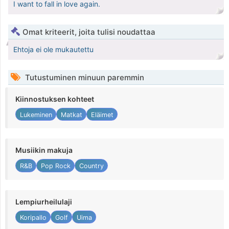
I want to fall in love again.
Omat kriteerit, joita tulisi noudattaa
Ehtoja ei ole mukautettu
Tutustuminen minuun paremmin
Kiinnostuksen kohteet
Lukeminen
Matkat
Eläimet
Musiikin makuja
R&B
Pop Rock
Country
Lempiurheilulaji
Koripallo
Golf
Uima