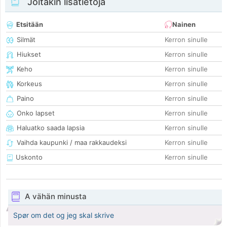
Joitakin lisätietoja
Etsitään
Nainen
Silmät
Kerron sinulle
Hiukset
Kerron sinulle
Keho
Kerron sinulle
Korkeus
Kerron sinulle
Paino
Kerron sinulle
Onko lapset
Kerron sinulle
Haluatko saada lapsia
Kerron sinulle
Vaihda kaupunki / maa rakkaudeksi
Kerron sinulle
Uskonto
Kerron sinulle
A vähän minusta
Spør om det og jeg skal skrive