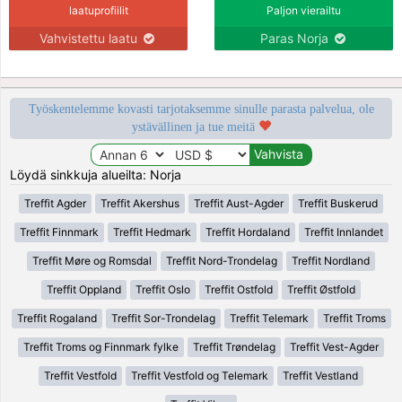
laatuprofiilit
Paljon vierailtu
Vahvistettu laatu
Paras Norja
Työskentelemme kovasti tarjotaksemme sinulle parasta palvelua, ole
ystävällinen ja tue meitä
Löydä sinkkuja alueilta: Norja
Treffit Agder
Treffit Akershus
Treffit Aust-Agder
Treffit Buskerud
Treffit Finnmark
Treffit Hedmark
Treffit Hordaland
Treffit Innlandet
Treffit Møre og Romsdal
Treffit Nord-Trondelag
Treffit Nordland
Treffit Oppland
Treffit Oslo
Treffit Ostfold
Treffit Østfold
Treffit Rogaland
Treffit Sor-Trondelag
Treffit Telemark
Treffit Troms
Treffit Troms og Finnmark fylke
Treffit Trøndelag
Treffit Vest-Agder
Treffit Vestfold
Treffit Vestfold og Telemark
Treffit Vestland