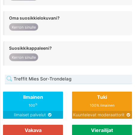
Oma suosikkielokuvani?
Kerron sinulle
Suosikkikappaleeni?
Kerron sinulle
Treffit Mies Sor-Trondelag
Ilmainen
Tuki
%
100
100% ilmainen
Ilmaiset palvelut
Kuuntelevat moderaattorit
Vakava
Vierailijat