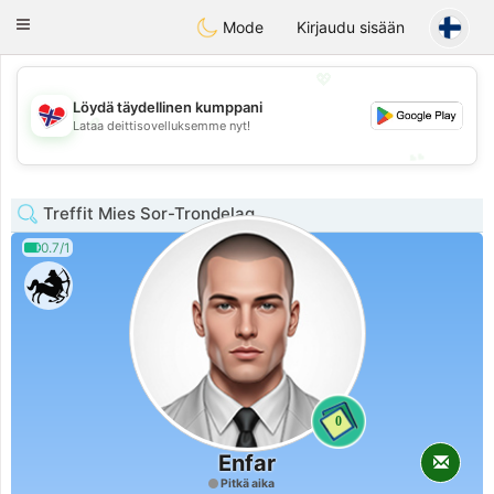
EkteNordmenn
Toggle
Mode
Kirjaudu sisään
navigation
💖
Löydä täydellinen kumppani
💖
Lataa deittisovelluksemme nyt!
💕
💕
Treffit Mies Sor-Trondelag
0.7/1
0
Enfar
Pitkä aika