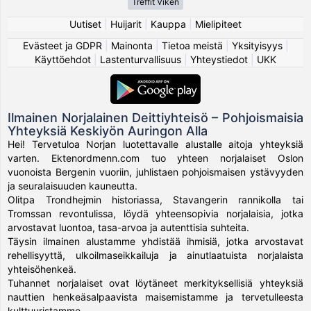
Treffit Viken
Uutiset
|
Huijarit
|
Kauppa
|
Mielipiteet
Evästeet ja GDPR
|
Mainonta
|
Tietoa meistä
|
Yksityisyys
|
Käyttöehdot
|
Lastenturvallisuus
|
Yhteystiedot
|
UKK
Ilmainen Norjalainen Deittiyhteisö – Pohjoismaisia
Yhteyksiä Keskiyön Auringon Alla
Hei! Tervetuloa Norjan luotettavalle alustalle aitoja yhteyksiä
varten. Ektenordmenn.com tuo yhteen norjalaiset Oslon
vuonoista Bergenin vuoriin, juhlistaen pohjoismaisen ystävyyden
ja seuralaisuuden kauneutta.
Olitpa Trondhejmin historiassa, Stavangerin rannikolla tai
Tromssan revontulissa, löydä yhteensopivia norjalaisia, jotka
arvostavat luontoa, tasa-arvoa ja autenttisia suhteita.
Täysin ilmainen alustamme yhdistää ihmisiä, jotka arvostavat
rehellisyyttä, ulkoilmaseikkailuja ja ainutlaatuista norjalaista
yhteisöhenkeä.
Tuhannet norjalaiset ovat löytäneet merkityksellisiä yhteyksiä
nauttien henkeäsalpaavista maisemistamme ja tervetulleesta
kulttuuristamme.