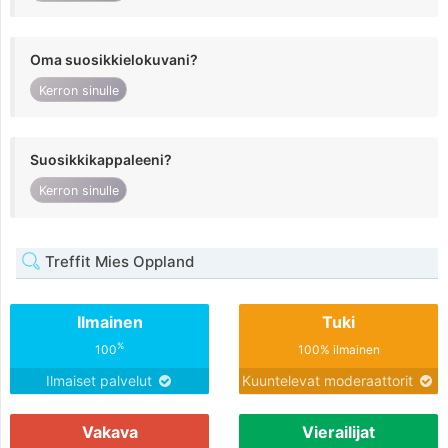
Oma suosikkielokuvani?
Kerron sinulle
Suosikkikappaleeni?
Kerron sinulle
Treffit Mies Oppland
Ilmainen
Tuki
%
100
100% ilmainen
Ilmaiset palvelut
Kuuntelevat moderaattorit
Vakava
Vierailijat