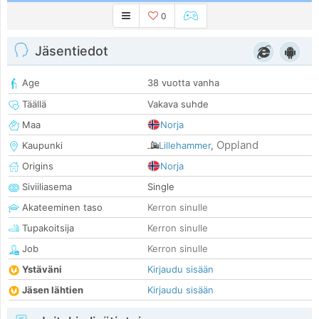
0
Jäsentiedot
Age
38 vuotta vanha
Täällä
Vakava suhde
Maa
Norja
Oppland
Kaupunki
Lillehammer
,
Origins
Norja
Siviiliasema
Single
Akateeminen taso
Kerron sinulle
Tupakoitsija
Kerron sinulle
Job
Kerron sinulle
Ystäväni
Kirjaudu sisään
Jäsen lähtien
Kirjaudu sisään