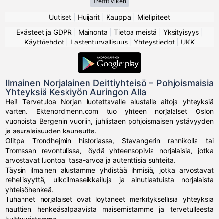
Treffit Viken
Uutiset
|
Huijarit
|
Kauppa
|
Mielipiteet
Evästeet ja GDPR
|
Mainonta
|
Tietoa meistä
|
Yksityisyys
|
Käyttöehdot
|
Lastenturvallisuus
|
Yhteystiedot
|
UKK
Ilmainen Norjalainen Deittiyhteisö – Pohjoismaisia
Yhteyksiä Keskiyön Auringon Alla
Hei! Tervetuloa Norjan luotettavalle alustalle aitoja yhteyksiä
varten. Ektenordmenn.com tuo yhteen norjalaiset Oslon
vuonoista Bergenin vuoriin, juhlistaen pohjoismaisen ystävyyden
ja seuralaisuuden kauneutta.
Olitpa Trondhejmin historiassa, Stavangerin rannikolla tai
Tromssan revontulissa, löydä yhteensopivia norjalaisia, jotka
arvostavat luontoa, tasa-arvoa ja autenttisia suhteita.
Täysin ilmainen alustamme yhdistää ihmisiä, jotka arvostavat
rehellisyyttä, ulkoilmaseikkailuja ja ainutlaatuista norjalaista
yhteisöhenkeä.
Tuhannet norjalaiset ovat löytäneet merkityksellisiä yhteyksiä
nauttien henkeäsalpaavista maisemistamme ja tervetulleesta
kulttuuristamme.