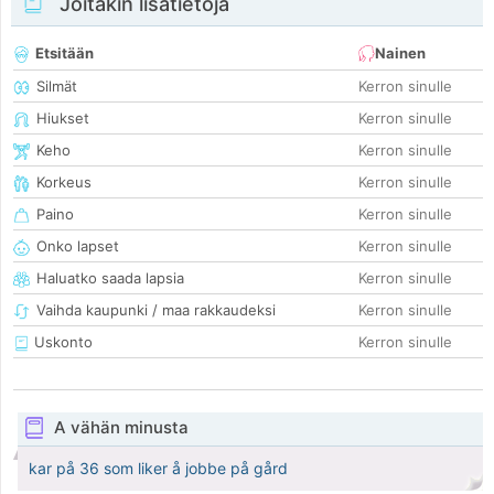
Joitakin lisätietoja
Etsitään
Nainen
Silmät
Kerron sinulle
Hiukset
Kerron sinulle
Keho
Kerron sinulle
Korkeus
Kerron sinulle
Paino
Kerron sinulle
Onko lapset
Kerron sinulle
Haluatko saada lapsia
Kerron sinulle
Vaihda kaupunki / maa rakkaudeksi
Kerron sinulle
Uskonto
Kerron sinulle
A vähän minusta
kar på 36 som liker å jobbe på gård