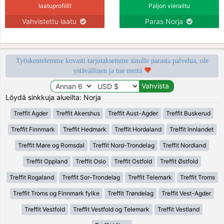
laatuprofiilit
Paljon vierailtu
Vahvistettu laatu
Paras Norja
Työskentelemme kovasti tarjotaksemme sinulle parasta palvelua, ole
ystävällinen ja tue meitä
Löydä sinkkuja alueilta: Norja
Treffit Agder
Treffit Akershus
Treffit Aust-Agder
Treffit Buskerud
Treffit Finnmark
Treffit Hedmark
Treffit Hordaland
Treffit Innlandet
Treffit Møre og Romsdal
Treffit Nord-Trondelag
Treffit Nordland
Treffit Oppland
Treffit Oslo
Treffit Ostfold
Treffit Østfold
Treffit Rogaland
Treffit Sor-Trondelag
Treffit Telemark
Treffit Troms
Treffit Troms og Finnmark fylke
Treffit Trøndelag
Treffit Vest-Agder
Treffit Vestfold
Treffit Vestfold og Telemark
Treffit Vestland