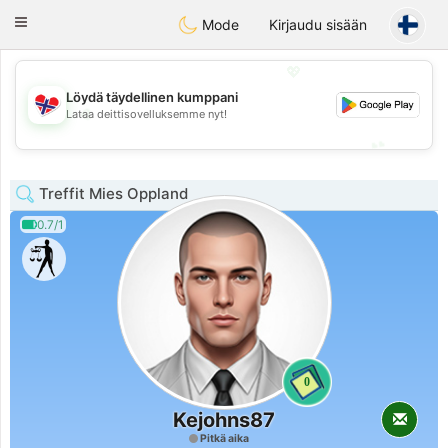
EkteNordmenn
Toggle
Mode
Kirjaudu sisään
navigation
💖
Löydä täydellinen kumppani
💖
Lataa deittisovelluksemme nyt!
💕
💕
Treffit Mies Oppland
0.7/1
0
Kejohns87
Pitkä aika