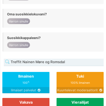
Oma suosikkielokuvani?
Kerron sinulle
Suosikkikappaleeni?
Kerron sinulle
Treffit Nainen Møre og Romsdal
Ilmainen
Tuki
%
100
100% ilmainen
Ilmaiset palvelut
Kuuntelevat moderaattorit
Vakava
Vierailijat