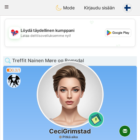
EkteNordmenn
Toggle
Mode
Kirjaudu sisään
navigation
💖
Löydä täydellinen kumppani
💖
Lataa deittisovelluksemme nyt!
💕
💕
Treffit Nainen Møre og Romsdal
0.3/1
0
CeciGrimstad
Pitkä aika