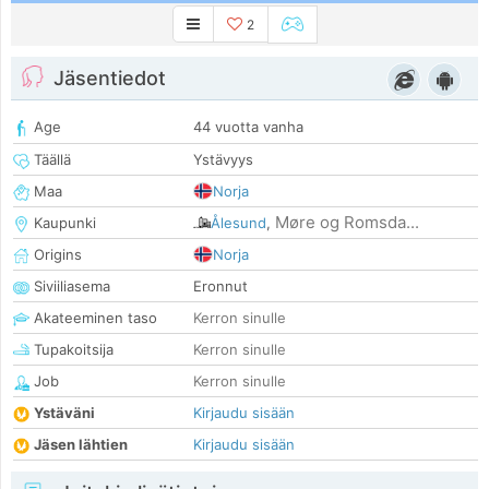
2
Jäsentiedot
Age
44 vuotta vanha
Täällä
Ystävyys
Maa
Norja
Møre og Romsda...
Kaupunki
Ålesund
,
Origins
Norja
Siviiliasema
Eronnut
Akateeminen taso
Kerron sinulle
Tupakoitsija
Kerron sinulle
Job
Kerron sinulle
Ystäväni
Kirjaudu sisään
Jäsen lähtien
Kirjaudu sisään