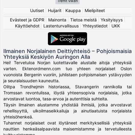
Treffit Viken
Uutiset
|
Huijarit
|
Kauppa
|
Mielipiteet
Evästeet ja GDPR
|
Mainonta
|
Tietoa meistä
|
Yksityisyys
|
Käyttöehdot
|
Lastenturvallisuus
|
Yhteystiedot
|
UKK
Ilmainen Norjalainen Deittiyhteisö – Pohjoismaisia
Yhteyksiä Keskiyön Auringon Alla
Hei! Tervetuloa Norjan luotettavalle alustalle aitoja yhteyksiä
varten. Ektenordmenn.com tuo yhteen norjalaiset Oslon
vuonoista Bergenin vuoriin, juhlistaen pohjoismaisen ystävyyden
ja seuralaisuuden kauneutta.
Olitpa Trondhejmin historiassa, Stavangerin rannikolla tai
Tromssan revontulissa, löydä yhteensopivia norjalaisia, jotka
arvostavat luontoa, tasa-arvoa ja autenttisia suhteita.
Täysin ilmainen alustamme yhdistää ihmisiä, jotka arvostavat
rehellisyyttä, ulkoilmaseikkailuja ja ainutlaatuista norjalaista
yhteisöhenkeä.
Tuhannet norjalaiset ovat löytäneet merkityksellisiä yhteyksiä
nauttien henkeäsalpaavista maisemistamme ja tervetulleesta
kulttuuristamme.