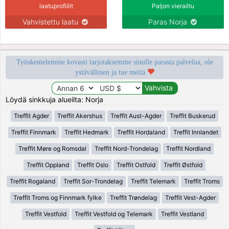
laatuprofiilit
Paljon vierailtu
Vahvistettu laatu
Paras Norja
Työskentelemme kovasti tarjotaksemme sinulle parasta palvelua, ole
ystävällinen ja tue meitä
Löydä sinkkuja alueilta: Norja
Treffit Agder
Treffit Akershus
Treffit Aust-Agder
Treffit Buskerud
Treffit Finnmark
Treffit Hedmark
Treffit Hordaland
Treffit Innlandet
Treffit Møre og Romsdal
Treffit Nord-Trondelag
Treffit Nordland
Treffit Oppland
Treffit Oslo
Treffit Ostfold
Treffit Østfold
Treffit Rogaland
Treffit Sor-Trondelag
Treffit Telemark
Treffit Troms
Treffit Troms og Finnmark fylke
Treffit Trøndelag
Treffit Vest-Agder
Treffit Vestfold
Treffit Vestfold og Telemark
Treffit Vestland