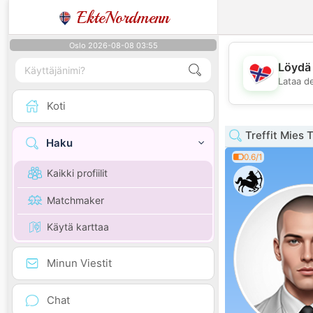
EkteNordmenn
Oslo 2026-08-08 03:55
Löydä 
Lataa d
Koti
Treffit Mies 
Haku
0.6/1
Kaikki profiilit
Matchmaker
Käytä karttaa
Minun Viestit
Chat