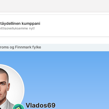
täydellinen kumppani
💖
eittisovelluksemme nyt!
💕
Troms og Finnmark fylke
Vlados69