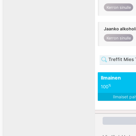
Kerron sinulle
Jaanko alkohol
Kerron sinulle
Treffit Mies
Ilmainen
%
100
Ilmaiset pa