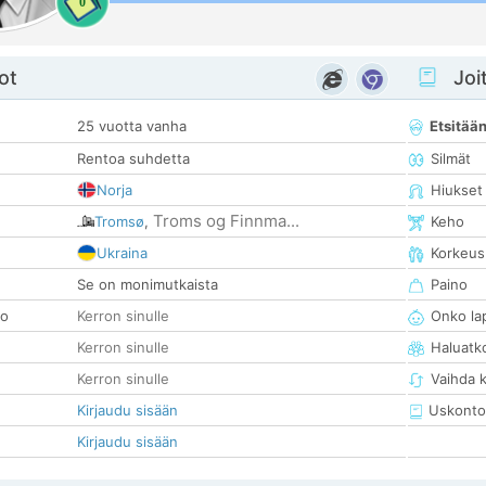
0
ot
Joit
25 vuotta vanha
Etsitää
Rentoa suhdetta
Silmät
Norja
Hiukset
Troms og Finnma...
Tromsø
,
Keho
Ukraina
Korkeus
Se on monimutkaista
Paino
so
Kerron sinulle
Onko la
Kerron sinulle
Haluatk
Kerron sinulle
Vaihda 
Kirjaudu sisään
Uskonto
Kirjaudu sisään