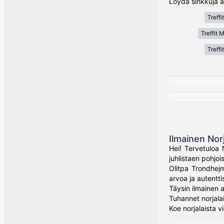
Löydä sinkkuja al
Treffi
Treffit 
Treffi
Ilmainen Nor
Hei! Tervetuloa 
juhlistaen pohjo
Olitpa Trondhejm
arvoa ja autenttis
Täysin ilmainen a
Tuhannet norjala
Koe norjalaista 