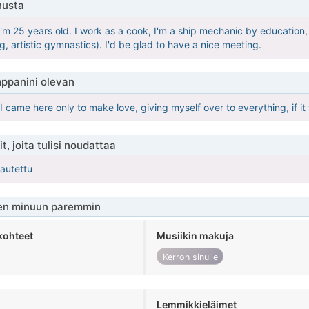
nusta
I'm 25 years old. I work as a cook, I'm a ship mechanic by education, 
, artistic gymnastics). I'd be glad to have a nice meeting.
ppanini olevan
 I came here only to make love, giving myself over to everything, if i
t, joita tulisi noudattaa
kautettu
en minuun paremmin
kohteet
Musiikin makuja
Kerron sinulle
Lemmikkieläimet