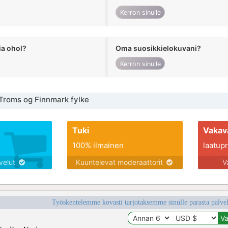
Kerron sinulle
ia ohol?
Oma suosikkielokuvani?
Kerron sinulle
 Troms og Finnmark fylke
Tuki
Vakav
100% ilmainen
laatupro
lvelut
Kuuntelevat moderaattorit
V
Työskentelemme kovasti tarjotaksemme sinulle parasta palvelu