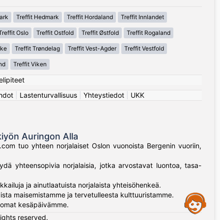
ark
Treffit Hedmark
Treffit Hordaland
Treffit Innlandet
Treffit Oslo
Treffit Ostfold
Treffit Østfold
Treffit Rogaland
lke
Treffit Trøndelag
Treffit Vest-Agder
Treffit Vestfold
nd
Treffit Viken
elipiteet
hdot
|
Lastenturvallisuus
|
Yhteystiedot
|
UKK
kiyön Auringon Alla
n.com tuo yhteen norjalaiset Oslon vuonoista Bergenin vuoriin,
ydä yhteensopivia norjalaisia, jotka arvostavat luontoa, tasa-
kailuja ja ainutlaatuista norjalaista yhteisöhenkeä.
vista maisemistamme ja tervetulleesta kulttuuristamme.
Assistance
jattomat kesäpäivämme.
rights reserved.