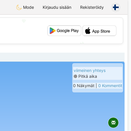
Mode
Kirjaudu sisään
Rekisteröidy
💖
💕
viimeinen yhteys
Pitkä aika
0 Näkymät |
0 Kommentit