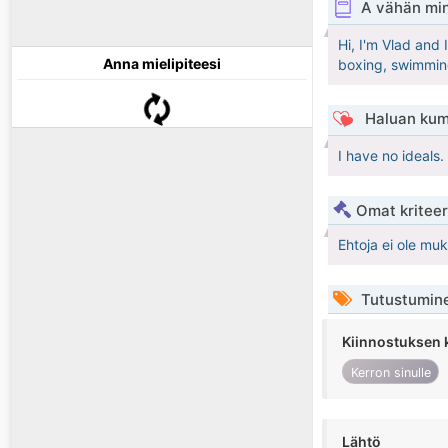
A vähän mi
Hi, I'm Vlad and 
Anna mielipiteesi
boxing, swimming
Haluan kum
I have no ideals.
Omat kriteeri
Ehtoja ei ole mu
Tutustumin
Kiinnostuksen 
Kerron sinulle
Lähtö