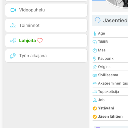
Videopuhelu
Jäsentied
Toiminnot
Age
Lahjoita
Täällä
Maa
Työn aikajana
Kaupunki
Origins
Siviiliasema
Akateeminen ta
Tupakoitsija
Job
Ystäväni
Jäsen lähtien