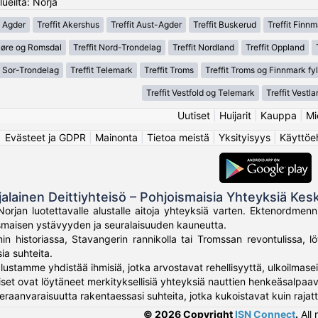
ueilta: Norja
t Agder
Treffit Akershus
Treffit Aust-Agder
Treffit Buskerud
Treffit Finnm
Møre og Romsdal
Treffit Nord-Trondelag
Treffit Nordland
Treffit Oppland
t Sor-Trondelag
Treffit Telemark
Treffit Troms
Treffit Troms og Finnmark fy
Treffit Vestfold og Telemark
Treffit Vestla
Uutiset
|
Huijarit
|
Kauppa
|
Mi
Evästeet ja GDPR
|
Mainonta
|
Tietoa meistä
|
Yksityisyys
|
Käyttöe
jalainen Deittiyhteisö – Pohjoismaisia Yhteyksiä Kes
Norjan luotettavalle alustalle aitoja yhteyksiä varten. Ektenordmen
ismaisen ystävyyden ja seuralaisuuden kauneutta.
in historiassa, Stavangerin rannikolla tai Tromssan revontulissa, lö
ia suhteita.
lustamme yhdistää ihmisiä, jotka arvostavat rehellisyyttä, ulkoilmaseik
iset ovat löytäneet merkityksellisiä yhteyksiä nauttien henkeäsalpaa
vieraanvaraisuutta rakentaessasi suhteita, jotka kukoistavat kuin ra
© 2026 Copyright
ISN Connect
.
All 