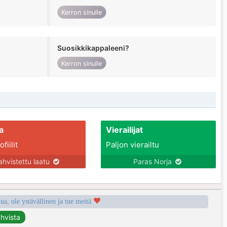
Kerron sinulle
Suosikkikappaleeni?
Kerron sinulle
a
Vierailijat
fiilit
Paljon vierailtu
ahvistettu laatu
Paras Norja
a, ole ystävällinen ja tue meitä