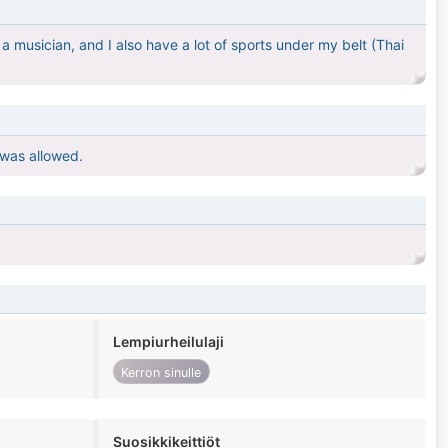
a musician, and I also have a lot of sports under my belt (Thai
t was allowed.
Lempiurheilulaji
Kerron sinulle
Suosikkikeittiöt