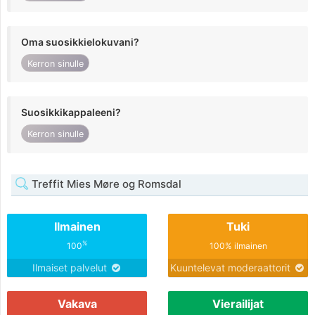
Oma suosikkielokuvani?
Kerron sinulle
Suosikkikappaleeni?
Kerron sinulle
Treffit Mies Møre og Romsdal
Ilmainen
Tuki
%
100
100% ilmainen
Ilmaiset palvelut
Kuuntelevat moderaattorit
Vakava
Vierailijat