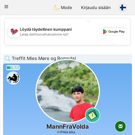
EkteNordmenn
Toggle
Mode
Kirjaudu sisään
navigation
💖
Löydä täydellinen kumppani
💖
Lataa deittisovelluksemme nyt!
💕
💕
Treffit Mies Møre og Romsdal
0.7/1
1
MannFraVolda
Pitkä aika