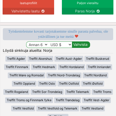
laatuprofiilit
Paljon vierailtu
Vahvistettu laatu
Paras Norja
Työskentelemme kovasti tarjotaksemme sinulle parasta palvelua, ole
ystävällinen ja tue meitä
Löydä sinkkuja alueilta: Norja
Treffit Agder
Treffit Akershus
Treffit Aust-Agder
Treffit Buskerud
Treffit Finnmark
Treffit Hedmark
Treffit Hordaland
Treffit Innlandet
Treffit Møre og Romsdal
Treffit Nord-Trondelag
Treffit Nordland
Treffit Oppland
Treffit Oslo
Treffit Ostfold
Treffit Østfold
Treffit Rogaland
Treffit Sor-Trondelag
Treffit Telemark
Treffit Troms
Treffit Troms og Finnmark fylke
Treffit Trøndelag
Treffit Vest-Agder
Treffit Vestfold
Treffit Vestfold og Telemark
Treffit Vestland