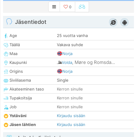
0
Jäsentiedot
Age
25 vuotta vanha
Täällä
Vakava suhde
Maa
Norja
Møre og Romsda...
Kaupunki
Volda
,
Origins
Norja
Siviiliasema
Single
Akateeminen taso
Kerron sinulle
Tupakoitsija
Kerron sinulle
Job
Kerron sinulle
Ystäväni
Kirjaudu sisään
Jäsen lähtien
Kirjaudu sisään