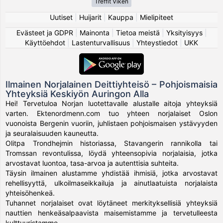
Treffit Viken
Uutiset
|
Huijarit
|
Kauppa
|
Mielipiteet
Evästeet ja GDPR
|
Mainonta
|
Tietoa meistä
|
Yksityisyys
|
Käyttöehdot
|
Lastenturvallisuus
|
Yhteystiedot
|
UKK
Ilmainen Norjalainen Deittiyhteisö – Pohjoismaisia
Yhteyksiä Keskiyön Auringon Alla
Hei! Tervetuloa Norjan luotettavalle alustalle aitoja yhteyksiä
varten. Ektenordmenn.com tuo yhteen norjalaiset Oslon
vuonoista Bergenin vuoriin, juhlistaen pohjoismaisen ystävyyden
ja seuralaisuuden kauneutta.
Olitpa Trondhejmin historiassa, Stavangerin rannikolla tai
Tromssan revontulissa, löydä yhteensopivia norjalaisia, jotka
arvostavat luontoa, tasa-arvoa ja autenttisia suhteita.
Täysin ilmainen alustamme yhdistää ihmisiä, jotka arvostavat
rehellisyyttä, ulkoilmaseikkailuja ja ainutlaatuista norjalaista
yhteisöhenkeä.
Tuhannet norjalaiset ovat löytäneet merkityksellisiä yhteyksiä
nauttien henkeäsalpaavista maisemistamme ja tervetulleesta
kulttuuristamme.