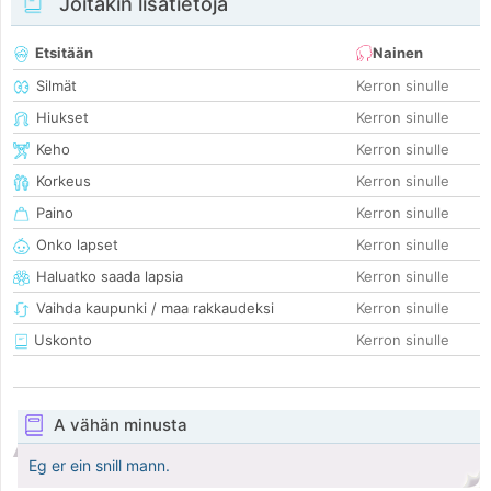
Joitakin lisätietoja
Etsitään
Nainen
Silmät
Kerron sinulle
Hiukset
Kerron sinulle
Keho
Kerron sinulle
Korkeus
Kerron sinulle
Paino
Kerron sinulle
Onko lapset
Kerron sinulle
Haluatko saada lapsia
Kerron sinulle
Vaihda kaupunki / maa rakkaudeksi
Kerron sinulle
Uskonto
Kerron sinulle
A vähän minusta
Eg er ein snill mann.