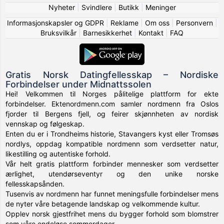
Nyheter
|
Svindlere
|
Butikk
|
Meninger
Informasjonskapsler og GDPR
|
Reklame
|
Om oss
|
Personvern
|
Bruksvilkår
|
Barnesikkerhet
|
Kontakt
|
FAQ
Gratis Norsk Datingfellesskap – Nordiske
Forbindelser under Midnattssolen
Hei! Velkommen til Norges pålitelige plattform for ekte
forbindelser. Ektenordmenn.com samler nordmenn fra Oslos
fjorder til Bergens fjell, og feirer skjønnheten av nordisk
vennskap og følgeskap.
Enten du er i Trondheims historie, Stavangers kyst eller Tromsøs
nordlys, oppdag kompatible nordmenn som verdsetter natur,
likestilling og autentiske forhold.
Vår helt gratis plattform forbinder mennesker som verdsetter
ærlighet, utendørseventyr og den unike norske
fellesskapsånden.
Tusenvis av nordmenn har funnet meningsfulle forbindelser mens
de nyter våre betagende landskap og velkommende kultur.
Opplev norsk gjestfrihet mens du bygger forhold som blomstrer
som våre endeløse sommerdager.