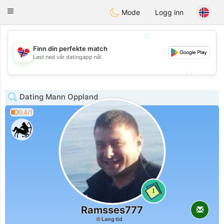
EkteNordmenn
Toggle
Mode
Logg inn
navigation
💖
Finn din perfekte match
💖
Last ned vår datingapp nå!
💕
💕
Dating Mann Oppland
0.4/1
1
Ramsses777
Lang tid