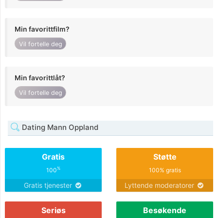
Min favorittfilm?
Vil fortelle deg
Min favorittlåt?
Vil fortelle deg
Dating Mann Oppland
Gratis
Støtte
%
100
100% gratis
Gratis tjenester
Lyttende moderatorer
Seriøs
Besøkende