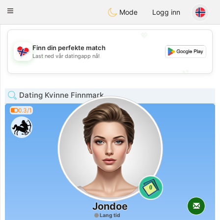
EkteNordmenn
Toggle
Mode
Logg inn
navigation
💖
Finn din perfekte match
💖
Last ned vår datingapp nå!
💕
💕
Dating Kvinne Finnmark
0.3/1
0
Jondoe
Lang tid