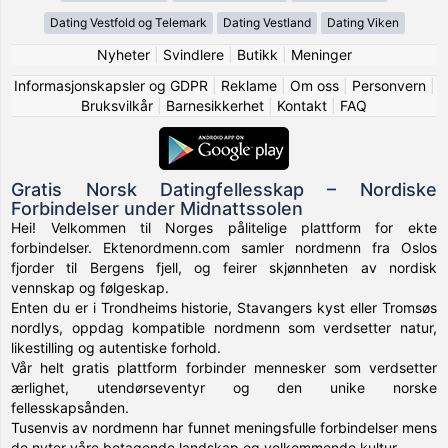
Dating Vestfold og Telemark
Dating Vestland
Dating Viken
Nyheter
|
Svindlere
|
Butikk
|
Meninger
Informasjonskapsler og GDPR
|
Reklame
|
Om oss
|
Personvern
|
Bruksvilkår
|
Barnesikkerhet
|
Kontakt
|
FAQ
Gratis Norsk Datingfellesskap – Nordiske
Forbindelser under Midnattssolen
Hei! Velkommen til Norges pålitelige plattform for ekte
forbindelser. Ektenordmenn.com samler nordmenn fra Oslos
fjorder til Bergens fjell, og feirer skjønnheten av nordisk
vennskap og følgeskap.
Enten du er i Trondheims historie, Stavangers kyst eller Tromsøs
nordlys, oppdag kompatible nordmenn som verdsetter natur,
likestilling og autentiske forhold.
Vår helt gratis plattform forbinder mennesker som verdsetter
ærlighet, utendørseventyr og den unike norske
fellesskapsånden.
Tusenvis av nordmenn har funnet meningsfulle forbindelser mens
de nyter våre betagende landskap og velkommende kultur.