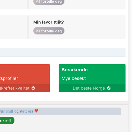
Vil fortelle deg
Min favorittlåt?
Vil fortelle deg
s
Besøkende
tsprofiler
Mye besøkt
ekreftet kvalitet
Det beste Norge
vær snill og støtt oss