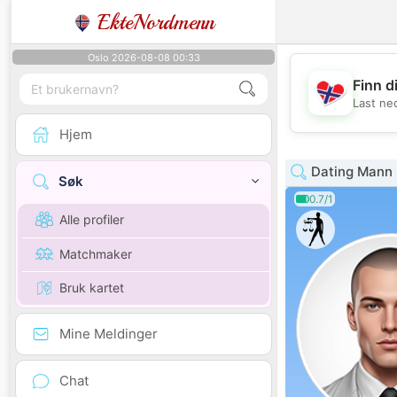
EkteNordmenn
Oslo 2026-08-08 00:33
Finn d
Last ne
Hjem
Dating Mann 
Søk
0.7/1
Alle profiler
Matchmaker
Bruk kartet
Mine Meldinger
Chat