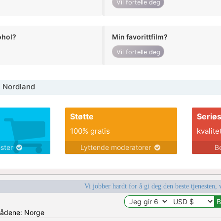
Vil fortelle deg
ohol?
Min favorittfilm?
Vil fortelle deg
 Nordland
Støtte
Seriø
100% gratis
kvalite
ester
Lyttende moderatorer
B
Vi jobber hardt for å gi deg den beste tjenesten, 
mrådene: Norge