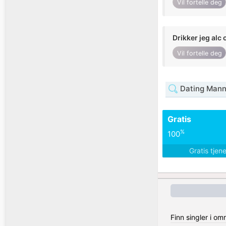
Vil fortelle deg
Drikker jeg alc 
Vil fortelle deg
Dating Mann
Gratis
%
100
Gratis tjen
Finn singler i o