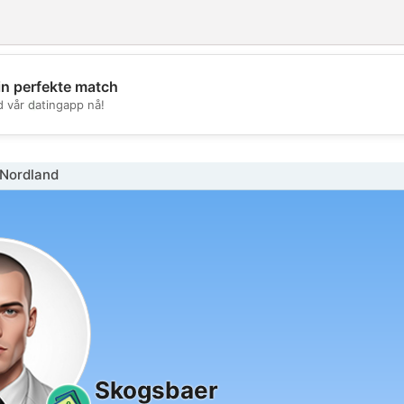
in perfekte match
💖
d vår datingapp nå!
💕
Nordland
Skogsbaer