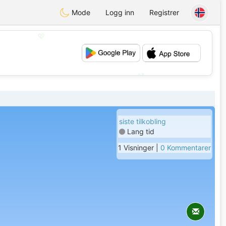
Mode
Logg inn
Registrer
💖
💕
siste tilkobling
Lang tid
1 Visninger |
0 Kommentarer