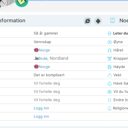
0
nformation
Noen
58 år gammel
Leter du
Vennskap
Øyne
Norge
Håret
Nordland
Bodø
,
Kroppe
Norge
Høyde
Det er komplisert
Vekt
Vil fortelle deg
Have ba
Vil fortelle deg
Vil du h
Vil fortelle deg
Endre by
Logg inn
Religion
Logg inn