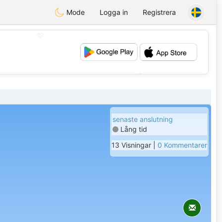
Mode
Logga in
Registrera
💖
💕
senaste anslutning
Lång tid
13 Visningar |
0 Kommentarer