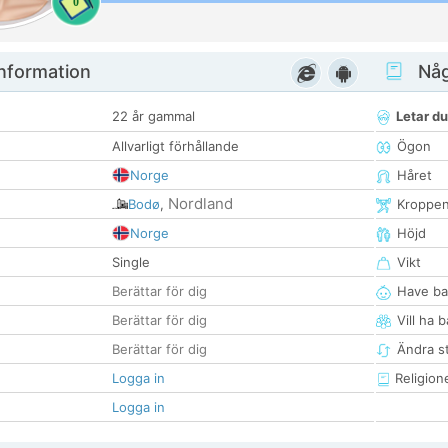
0
nformation
Någ
22 år gammal
Letar du
Allvarligt förhållande
Ögon
Norge
Håret
Nordland
Bodø
,
Kroppe
Norge
Höjd
Single
Vikt
Berättar för dig
Have ba
Berättar för dig
Vill ha 
Berättar för dig
Ändra st
Logga in
Religion
Logga in