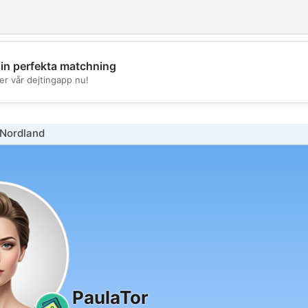
din perfekta matchning
💖
er vår dejtingapp nu!
💕
 Nordland
PaulaTor