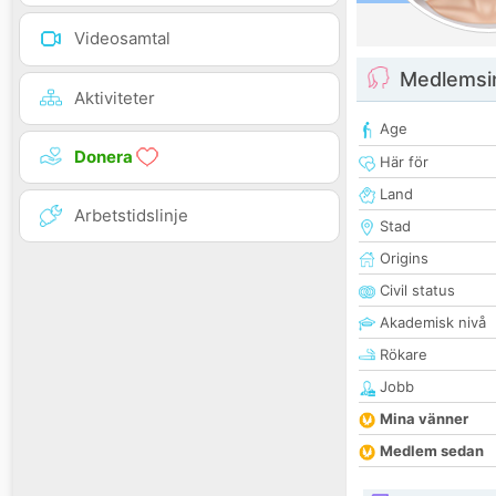
Videosamtal
Medlemsi
Aktiviteter
Age
Donera
Här för
Land
Arbetstidslinje
Stad
Origins
Civil status
Akademisk nivå
Rökare
Jobb
Mina vänner
Medlem sedan