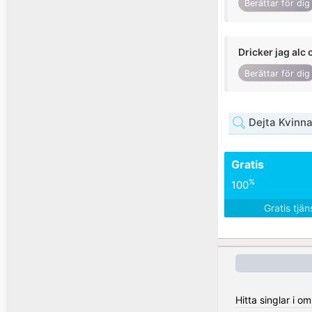
Berättar för dig
Dricker jag alc 
Berättar för dig
Dejta Kvinna
Gratis
%
100
Gratis tjä
Hitta singlar i 