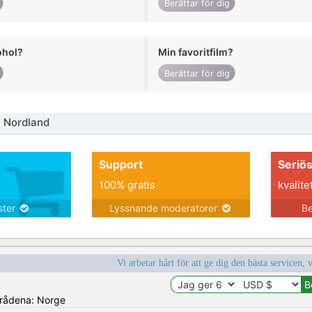
Berättar för dig
ohol?
Min favoritfilm?
Berättar för dig
 Nordland
Support
Seriö
100% gratis
kvalite
nster
Lyssnande moderatorer
Be
Vi arbetar hårt för att ge dig den bästa servicen, 
områdena: Norge