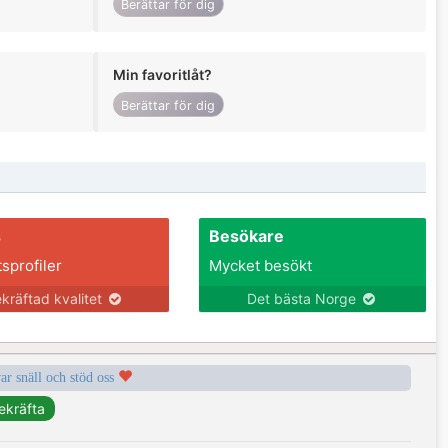
Berättar för dig
Min favoritlåt?
Berättar för dig
s
Besökare
tsprofiler
Mycket besökt
kräftad kvalitet
Det bästa Norge
var snäll och stöd oss