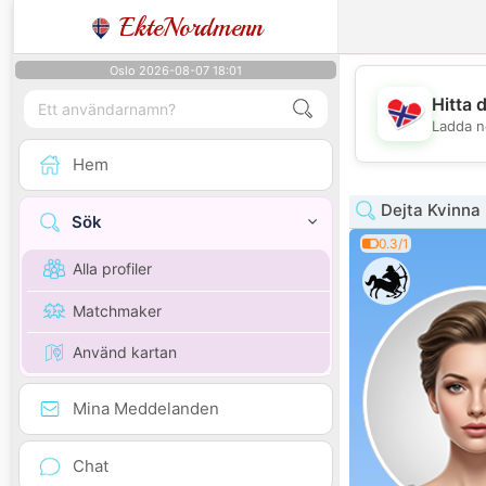
EkteNordmenn
Oslo 2026-08-07 18:01
Hitta 
Ladda n
Hem
Dejta Kvinna
Sök
0.3/1
Alla profiler
Matchmaker
Använd kartan
Mina Meddelanden
Chat