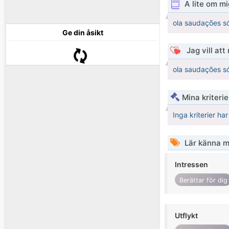
A lite om mi
ola saudações s
Ge din åsikt
Jag vill att
ola saudações s
Mina kriteri
Inga kriterier ha
Lär känna m
Intressen
Berättar för dig
Utflykt