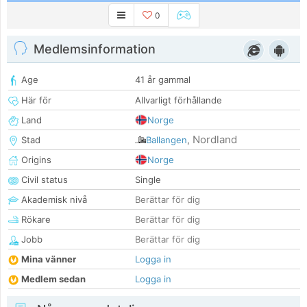
0
Medlemsinformation
Age
41 år gammal
Här för
Allvarligt förhållande
Land
Norge
Nordland
Stad
Ballangen
,
Origins
Norge
Civil status
Single
Akademisk nivå
Berättar för dig
Rökare
Berättar för dig
Jobb
Berättar för dig
Mina vänner
Logga in
Medlem sedan
Logga in