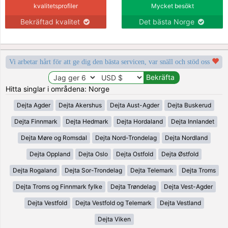
kvalitetsprofiler
Mycket besökt
Bekräftad kvalitet
Det bästa Norge
Vi arbetar hårt för att ge dig den bästa servicen, var snäll och stöd oss
Hitta singlar i områdena: Norge
Dejta Agder
Dejta Akershus
Dejta Aust-Agder
Dejta Buskerud
Dejta Finnmark
Dejta Hedmark
Dejta Hordaland
Dejta Innlandet
Dejta Møre og Romsdal
Dejta Nord-Trondelag
Dejta Nordland
Dejta Oppland
Dejta Oslo
Dejta Ostfold
Dejta Østfold
Dejta Rogaland
Dejta Sor-Trondelag
Dejta Telemark
Dejta Troms
Dejta Troms og Finnmark fylke
Dejta Trøndelag
Dejta Vest-Agder
Dejta Vestfold
Dejta Vestfold og Telemark
Dejta Vestland
Dejta Viken