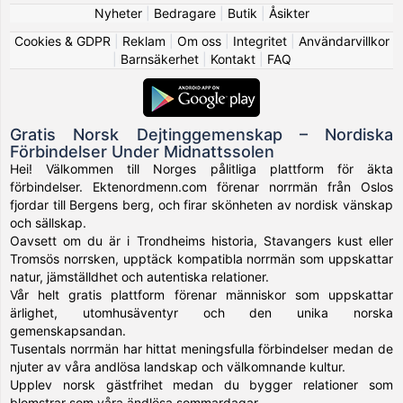
Nyheter
|
Bedragare
|
Butik
|
Åsikter
Cookies & GDPR
|
Reklam
|
Om oss
|
Integritet
|
Användarvillkor
|
Barnsäkerhet
|
Kontakt
|
FAQ
Gratis Norsk Dejtinggemenskap – Nordiska
Förbindelser Under Midnattssolen
Hei! Välkommen till Norges pålitliga plattform för äkta
förbindelser. Ektenordmenn.com förenar norrmän från Oslos
fjordar till Bergens berg, och firar skönheten av nordisk vänskap
och sällskap.
Oavsett om du är i Trondheims historia, Stavangers kust eller
Tromsös norrsken, upptäck kompatibla norrmän som uppskattar
natur, jämställdhet och autentiska relationer.
Vår helt gratis plattform förenar människor som uppskattar
ärlighet, utomhusäventyr och den unika norska
gemenskapsandan.
Tusentals norrmän har hittat meningsfulla förbindelser medan de
njuter av våra andlösa landskap och välkomnande kultur.
Upplev norsk gästfrihet medan du bygger relationer som
blomstrar som våra ändlösa sommardagar.