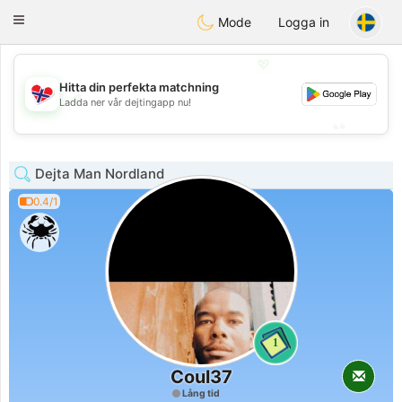
EkteNordmenn
Toggle
Mode
Logga in
navigation
💖
Hitta din perfekta matchning
💖
Ladda ner vår dejtingapp nu!
💕
💕
Dejta Man Nordland
0.4/1
1
Coul37
Lång tid