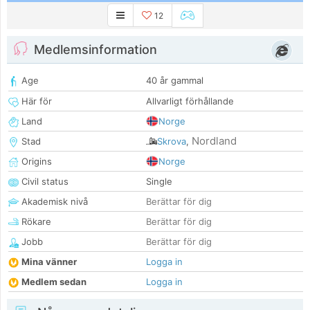
12
Medlemsinformation
Age
40 år gammal
Här för
Allvarligt förhållande
Land
Norge
Nordland
Stad
Skrova
,
Origins
Norge
Civil status
Single
Akademisk nivå
Berättar för dig
Rökare
Berättar för dig
Jobb
Berättar för dig
Mina vänner
Logga in
Medlem sedan
Logga in