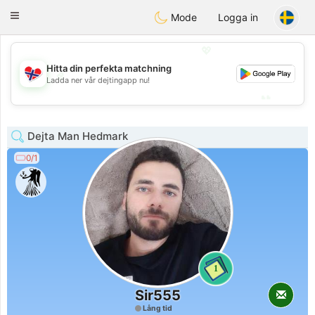
EkteNordmenn
Toggle
Mode
Logga in
navigation
💖
Hitta din perfekta matchning
💖
Ladda ner vår dejtingapp nu!
💕
💕
Dejta Man Hedmark
0/1
1
Sir555
Lång tid