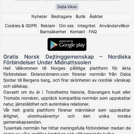
Dejta Viken
Nyheter
|
Bedragare
|
Butik
|
Åsikter
Cookies & GDPR
|
Reklam
|
Om oss
|
Integritet
|
Användarvillkor
|
Barnsäkerhet
|
Kontakt
|
FAQ
Gratis Norsk Dejtinggemenskap – Nordiska
Förbindelser Under Midnattssolen
Hei! Välkommen till Norges pålitliga plattform för äkta
förbindelser. Ektenordmenn.com förenar norrmän från Oslos
fjordar till Bergens berg, och firar skönheten av nordisk vänskap
och sällskap.
Oavsett om du är i Trondheims historia, Stavangers kust eller
Tromsös norrsken, upptäck kompatibla norrmän som uppskattar
natur, jämställdhet och autentiska relationer.
Vår helt gratis plattform förenar människor som uppskattar
ärlighet, utomhusäventyr och den unika norska
gemenskapsandan.
Tusentals norrmän har hittat meningsfulla förbindelser medan de
njuter av våra andlösa landskap och välkomnande kultur.