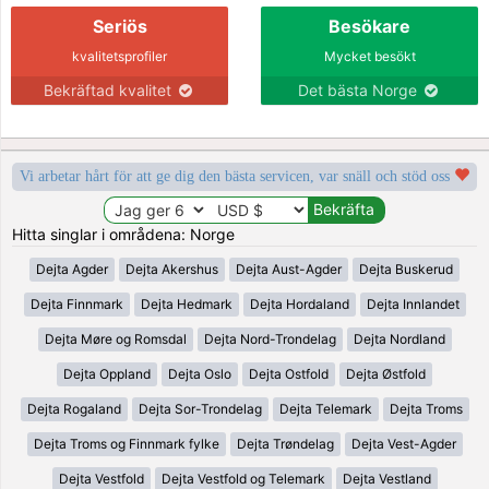
Seriös
Besökare
kvalitetsprofiler
Mycket besökt
Bekräftad kvalitet
Det bästa Norge
Vi arbetar hårt för att ge dig den bästa servicen, var snäll och stöd oss
Hitta singlar i områdena: Norge
Dejta Agder
Dejta Akershus
Dejta Aust-Agder
Dejta Buskerud
Dejta Finnmark
Dejta Hedmark
Dejta Hordaland
Dejta Innlandet
Dejta Møre og Romsdal
Dejta Nord-Trondelag
Dejta Nordland
Dejta Oppland
Dejta Oslo
Dejta Ostfold
Dejta Østfold
Dejta Rogaland
Dejta Sor-Trondelag
Dejta Telemark
Dejta Troms
Dejta Troms og Finnmark fylke
Dejta Trøndelag
Dejta Vest-Agder
Dejta Vestfold
Dejta Vestfold og Telemark
Dejta Vestland