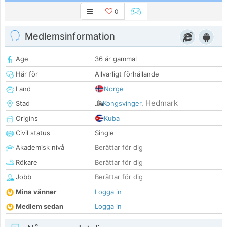
0
Medlemsinformation
Age
36 år gammal
Här för
Allvarligt förhållande
Land
Norge
Hedmark
Stad
Kongsvinger
,
Origins
Kuba
Civil status
Single
Akademisk nivå
Berättar för dig
Rökare
Berättar för dig
Jobb
Berättar för dig
Mina vänner
Logga in
Medlem sedan
Logga in