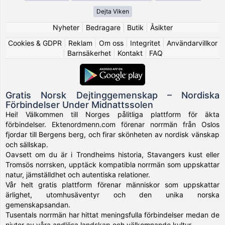
Dejta Viken
Nyheter
|
Bedragare
|
Butik
|
Åsikter
Cookies & GDPR
|
Reklam
|
Om oss
|
Integritet
|
Användarvillkor
|
Barnsäkerhet
|
Kontakt
|
FAQ
Gratis Norsk Dejtinggemenskap – Nordiska
Förbindelser Under Midnattssolen
Hei! Välkommen till Norges pålitliga plattform för äkta
förbindelser. Ektenordmenn.com förenar norrmän från Oslos
fjordar till Bergens berg, och firar skönheten av nordisk vänskap
och sällskap.
Oavsett om du är i Trondheims historia, Stavangers kust eller
Tromsös norrsken, upptäck kompatibla norrmän som uppskattar
natur, jämställdhet och autentiska relationer.
Vår helt gratis plattform förenar människor som uppskattar
ärlighet, utomhusäventyr och den unika norska
gemenskapsandan.
Tusentals norrmän har hittat meningsfulla förbindelser medan de
njuter av våra andlösa landskap och välkomnande kultur.