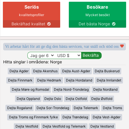
Seriös
Besökare
kvalitetsprofiler
Mycket besökt
Bekräftad kvalitet
Det bästa Norge
Vi arbetar hårt för att ge dig den bästa servicen, var snäll och stöd oss
Hitta singlar i områdena: Norge
Dejta Agder
Dejta Akershus
Dejta Aust-Agder
Dejta Buskerud
Dejta Finnmark
Dejta Hedmark
Dejta Hordaland
Dejta Innlandet
Dejta Møre og Romsdal
Dejta Nord-Trondelag
Dejta Nordland
Dejta Oppland
Dejta Oslo
Dejta Ostfold
Dejta Østfold
Dejta Rogaland
Dejta Sor-Trondelag
Dejta Telemark
Dejta Troms
Dejta Troms og Finnmark fylke
Dejta Trøndelag
Dejta Vest-Agder
Dejta Vestfold
Dejta Vestfold og Telemark
Dejta Vestland