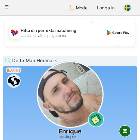
EkteNordmenn
Toggle
Mode
Logga in
navigation
💖
Hitta din perfekta matchning
💖
Ladda ner vår dejtingapp nu!
💕
💕
Dejta Man Hedmark
0.4/1
1
Enrique
Lång tid