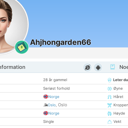
Ahjhongarden66
0
nformation
Noen
28 år gammel
Leter du
Seriøst forhold
Øyne
Norge
Håret
Oslo
Oslo
,
Kroppe
Norge
Høyde
Single
Vekt