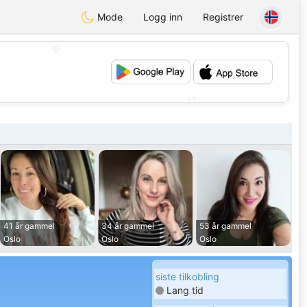
Mode
Logg inn
Registrer
💖
💕
41 år gammel
34 år gammel
53 år gammel
Oslo
Oslo
Oslo
siste tilkobling
Lang tid