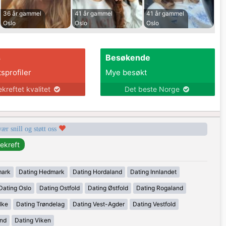
36 år gammel
41 år gammel
41 år gammel
Oslo
Oslo
Oslo
s
Besøkende
tsprofiler
Mye besøkt
ekreftet kvalitet
Det beste Norge
vær snill og støtt oss
mark
Dating Hedmark
Dating Hordaland
Dating Innlandet
Dating Oslo
Dating Ostfold
Dating Østfold
Dating Rogaland
lke
Dating Trøndelag
Dating Vest-Agder
Dating Vestfold
and
Dating Viken