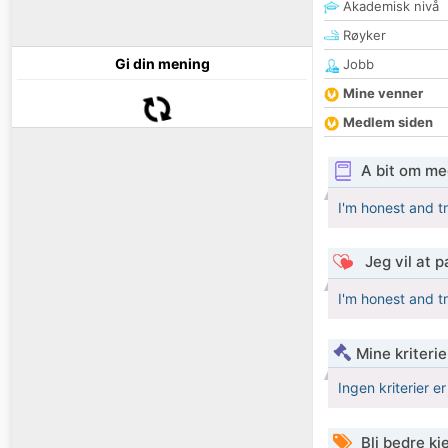
Akademisk nivå
Røyker
Gi din mening
Jobb
Mine venner
Medlem siden
A bit om me
I'm honest and 
Jeg vil at 
I'm honest and 
Mine kriteri
Ingen kriterier er
Bli bedre k