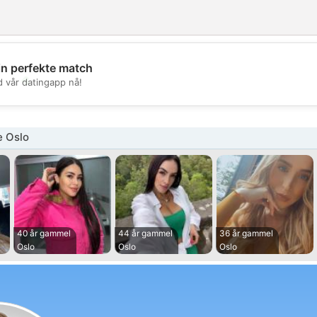
in perfekte match
💖
d vår datingapp nå!
💕
e Oslo
40 år gammel
44 år gammel
36 år gammel
Oslo
Oslo
Oslo