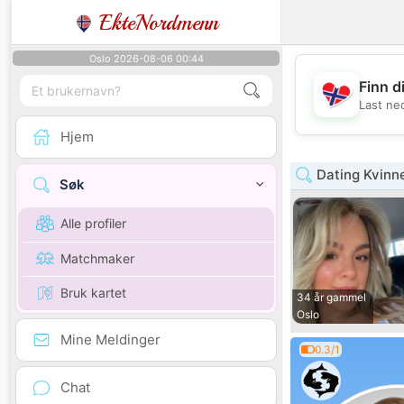
EkteNordmenn
Oslo 2026-08-06 00:44
Finn d
Last ne
Hjem
Dating Kvinn
Søk
Alle profiler
Matchmaker
Bruk kartet
34 år gammel
Oslo
Mine Meldinger
0.3/1
Chat