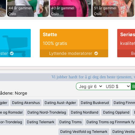
44 år gammel
40 år gammel
51 år gammel
Oslo
Oslo
Oslo
Støtte
Seriø
100% gratis
kvalite
ester
Lyttende moderatorer
B
Vi jobber hardt for å gi deg den beste tjenesten, 
mrådene: Norge
gder
Dating Akershus
Dating Aust-Agder
Dating Buskerud
Dating Finn
e og Romsdal
Dating Nord-Trondelag
Dating Nordland
Dating Oppland
Sor-Trondelag
Dating Telemark
Dating Troms
Dating Troms og Finnmark fy
Dating Vestfold og Telemark
Dating Vestl