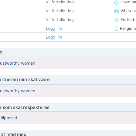
Vil fortelle deg
Have ba
Vil fortelle deg
Vil du h
Vil fortelle deg
Endre by
Logg inn
Religion
Logg inn
g
trustworthy women
partneren min skal være
trustworthy women
er som skal respekteres
 tilpasset
jent med meg